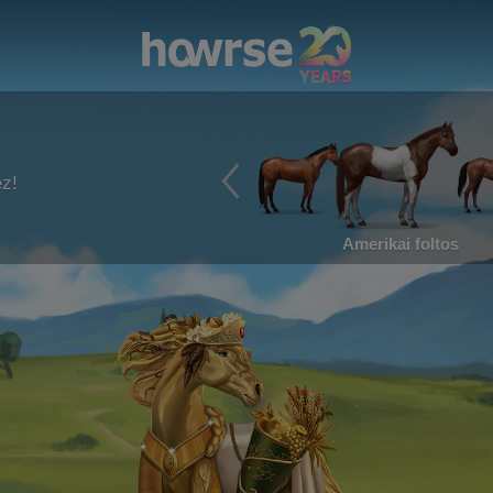
ez!
Amerikai foltos