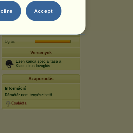
Gyorsaság
cline
Accept
Díjlovaglás
Galopp
Ügetés
Ugrás
Versenyek
Ezen kanca specialitása a
Klasszikus lovaglás.
Szaporodás
Információ
Démétér
nem tenyészthető.
Családfa