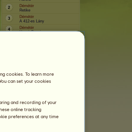
Démétér
2
Retike
Démétér
3
A 412-es Lány
Démétér
4
HongieBongie
Démétér
5
sac
Démétér
6
Orsi10
Démétér
7
bibibaba03
Démétér
8
ing cookies. To learn more
yurcak
 You can set your cookies
Démétér
9
Prometheus
Démétér
10
Kati 1
haring and recording of your
hese online tracking
ookie preferences at any time
Tréning
Állóképesség