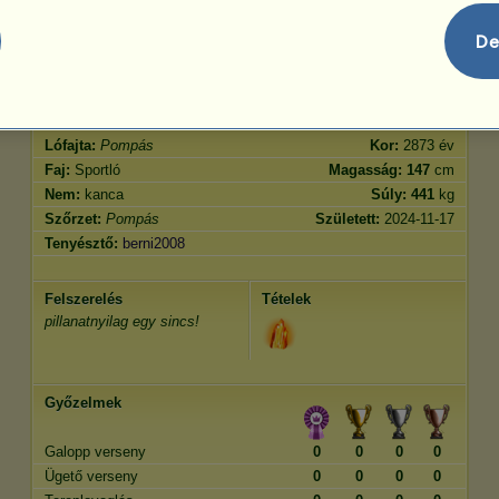
Ügetés
4478.47
De
Ugrás
8721.24
Jellemvonások
Genetika
Bónusz
Lófajta:
Pompás
Kor:
2873 év
Faj:
Sportló
Magasság:
147
cm
Nem:
kanca
Súly:
441
kg
Szőrzet:
Pompás
Született:
2024-11-17
Tenyésztő:
berni2008
Felszerelés
Tételek
pillanatnyilag egy sincs!
Győzelmek
Galopp verseny
0
0
0
0
Ügető verseny
0
0
0
0