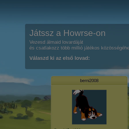
Játssz a Howrse-on
Vezesd álmaid lovardáját
és csatlakozz több millió játékos közösségéh
Válaszd ki az első lovad:
berni2008