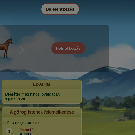
Bejelentkezés
Feliratkozás
Lovarda
Démétér
még nincs lovardában
regisztrálva.
A görög istenek felemelkedése
334 ló megszerezve
Démétér
1
Auróra