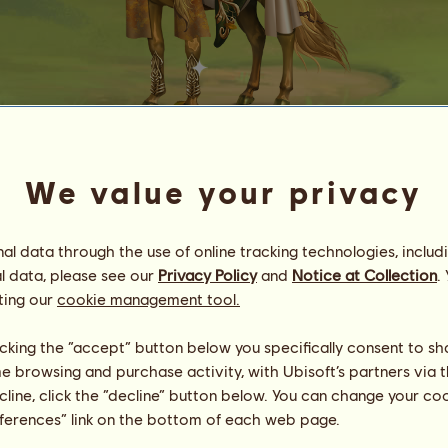
We value your privacy
Démétér
Berni's Dream
#
85
l data through the use of online tracking technologies, includ
Energia
100
%
l data, please see our
Privacy Policy
and
Notice at Collection
.
08:30
Egészség
100
%
ting our
cookie management tool.
Hangulat
100
%
licking the “accept” button below you specifically consent to s
Képességek
Összesen:
31113.60
me browsing and purchase activity, with Ubisoft’s partners via t
Állóképesség
4949.89
ecline, click the “decline” button below. You can change your c
Gyorsaság
4478.47
eferences” link on the bottom of each web page.
Díjlovaglás
3299.93
Galopp
5185.60