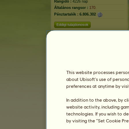
Rangidő :
4226 nap
Általános rangsor :
170.
Pénztartalék :
6.806.302
Eddigi tulajdonosok
This website processes persona
about Ubisoft's use of persona
preferences at anytime by visi
In addition to the above, by c
website activity, including ga
technologies. If you wish to d
by visiting the “Set Cookie Pr