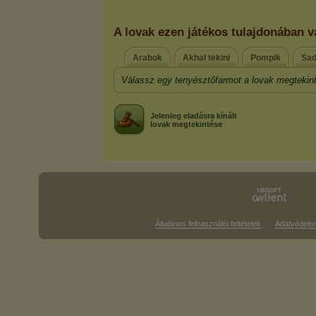
A lovak ezen játékos tulajdonában 
Arabok
Akhal tekini
Pompik
Sa
Válassz egy tenyésztőfarmot a lovak megtekin
Jelenleg eladásra kínált
lovak megtekintése
Általános felhasználói feltételek
Adatvédele