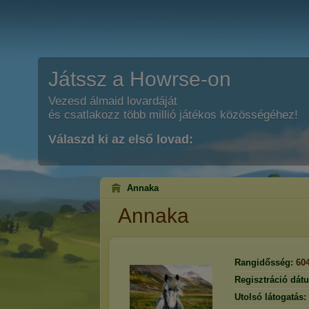
Játssz a Howrse-on
Vezesd álmaid lovardáját
és csatlakozz több millió játékos közösségéhez!
Válaszd ki az első lovad:
Annaka
Annaka
Rangidősség:
60
Regisztráció dát
Utolsó látogatás: