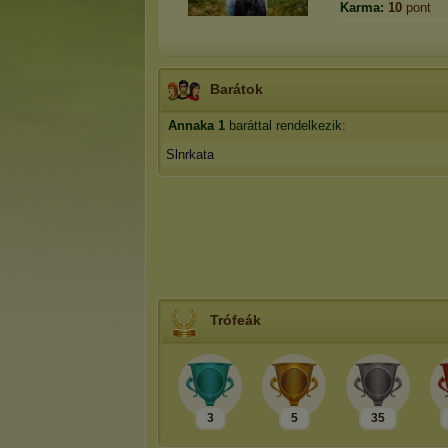
Karma:
10
pont
Barátok
Annaka
1
baráttal rendelkezik:
Slnrkata
Trófeák
3
5
35