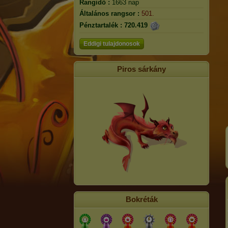
Rangidő :
1663 nap
Általános rangsor :
501.
Pénztartalék :
720.419
Eddigi tulajdonosok
Piros sárkány
Bokréták