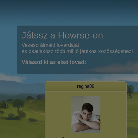
Játssz a Howrse-on
Vezesd álmaid lovardáját
és csatlakozz több millió játékos közösségéhez!
Válaszd ki az első lovad:
regina98