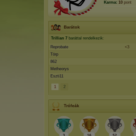
Karma:
10
pont
Barátok
Trillian
7
baráttal rendelkezik:
Reprobate
<3
Törp
862
Metheorys
Eszti11
1
2
Trófeák
3
16
52