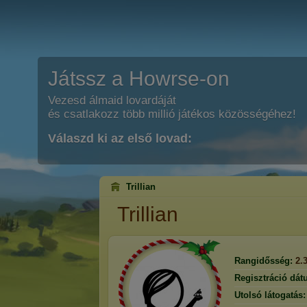
Játssz a Howrse-on
Vezesd álmaid lovardáját
és csatlakozz több millió játékos közösségéhez!
Válaszd ki az első lovad:
Trillian
Trillian
Rangidősség:
2.
Regisztráció dát
Utolsó látogatás: