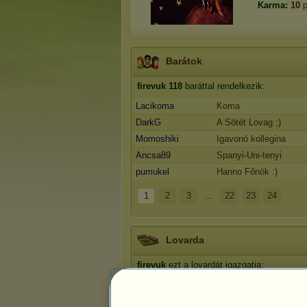
Karma:
10
p
Barátok
firevuk
118
baráttal rendelkezik:
Lacikoma
Koma
DarkG
A Sötét Lovag ;)
Momoshiki
Igavonó kollegina
Ancsa89
Spanyi-Uni-tenyi
pumukel
Hanno Főnök :)
1
2
3
...
22
23
24
Lovarda
firevuk
ezt a lovardát igazgatja:
Sámán Lovasközpont
.
Presztízs: