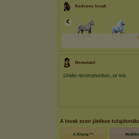
Kedvenc lovak
Bemutató
A lovak ezen játékos tulajdonáb
A lényeg ^^
Mellék