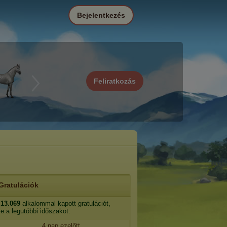
Bejelentkezés
Feliratkozás
Gratulációk
13.069
alkalommal kapott gratulációt,
ve a legutóbbi időszakot:
4 nap ezelőtt