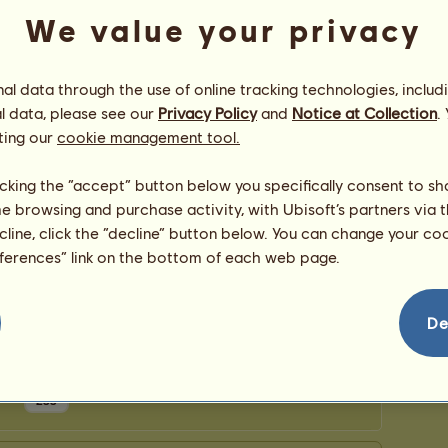
We value your privacy
Jelenle
l data through the use of online tracking technologies, includ
130.
=
l data, please see our
Privacy Policy
and
Notice at Collection
.
218.
-12
ting our
cookie management tool.
161.
-10
 gyűjteménye
131.
=
licking the “accept” button below you specifically consent to s
62.
=
me browsing and purchase activity, with Ubisoft’s partners via t
82.
=
ecline, click the “decline” button below. You can change your c
83.
=
eferences” link on the bottom of each web page.
De
233