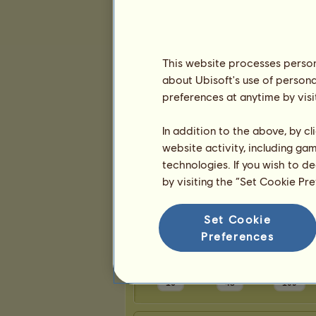
Helyek száma:
125
Maradék helyek száma:
0
Rangsorolás
This website processes persona
Lovak száma
about Ubisoft's use of persona
Presztízs
preferences at anytime by visi
Presztízs
Az Aranyalmából hiányzó szőrzetek
In addition to the above, by c
Rangidő
website activity, including ga
Általános rangsorolás
technologies. If you wish to d
Trófeák
by visiting the “Set Cookie Pr
Trófeák
Set Cookie
Preferences
16
48
109