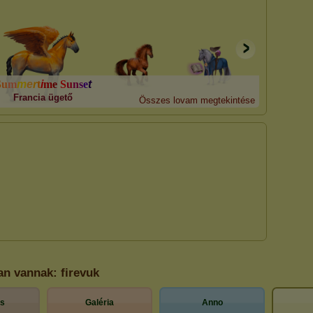
S
u
m
m
e
r
t
i
m
e
S
u
n
s
e
t
Francia ügető
Összes lovam megtekintése
an vannak: firevuk
es
Galéria
Anno