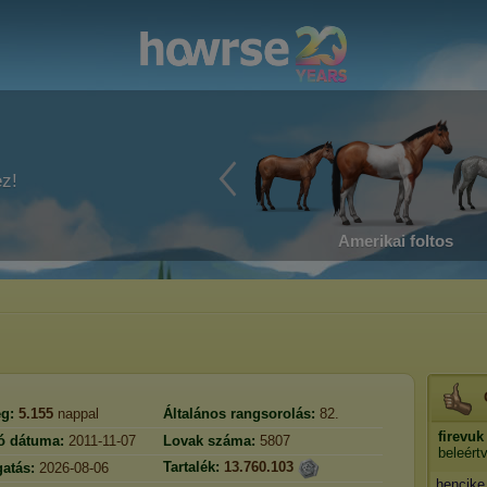
ez!
Amerikai foltos
g:
5.155
nappal
Általános rangsorolás:
82.
firevuk
ió dátuma:
2011-11-07
Lovak száma:
5807
beleért
Tartalék:
13.760.103
gatás:
2026-08-06
hencike