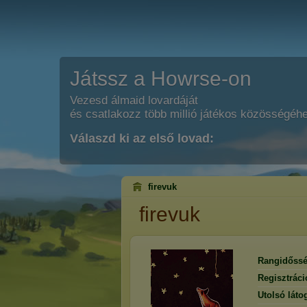
Játssz a Howrse-on
Vezesd álmaid lovardáját
és csatlakozz több millió játékos közösségéh
Válaszd ki az első lovad:
firevuk
firevuk
Rangidőssé
Regisztrác
Utolsó láto