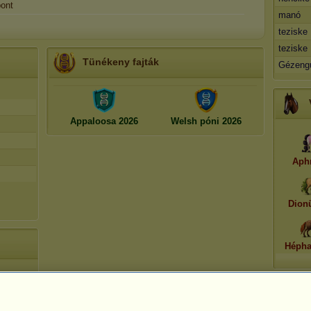
ont
manó
teziske
teziske
Tünékeny fajták
Gézeng
Appaloosa 2026
Welsh póni 2026
Aph
Dion
Hépha