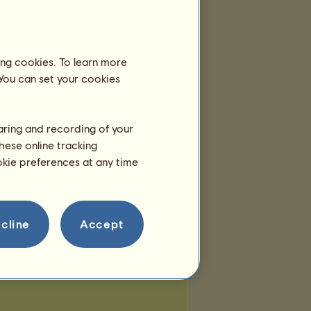
g:
Apolló lantja
Légy te az első, aki UFO-t talál firevuk
oldalán!
ing cookies. To learn more
 You can set your cookies
haring and recording of your
hese online tracking
ookie preferences at any time
cline
Accept