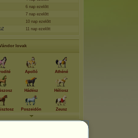
6 nap ezelőtt
7 nap ezelőtt
10 nap ezelőtt
úZ
11 nap ezelőtt
Vándor lovak
rodité
Apolló
Athéné
üszosz
Hádész
Héliosz
isztosz
Poszeidón
Zeusz
Testreszabott UFO-k