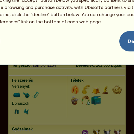
me browsing and purchase activity, with Ubisoft’s partners via t
Ügetés
7275.46
Ugrás
3492.22
ecline, click the “decline” button below. You can change your c
eferences” link on the bottom of each web page.
Jellemvonások
Genetika
Bónusz
Lófajta:
Pompás
Kor:
2893 év 10 hónap
De
Faj:
Sportló
Magasság:
153
cm
Nem:
kanca
Súly:
429
kg
Szőrzet:
Pompás
Született:
2024-10-30
Tenyésztő:
sampion1234
Bevételek:
262.550 Equus
Felszerelés
Tételek
Versenyek
Bónuszok
Győzelmek