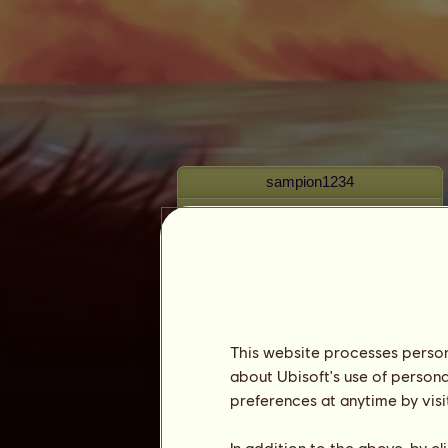
sampion1234
This website processes persona
Rangidő :
4769 nap
about Ubisoft's use of persona
Általános rangsor :
635.
preferences at anytime by visi
Pénztartalék :
335.222.411
Eddigi tulajdonosok
In addition to the above, by c