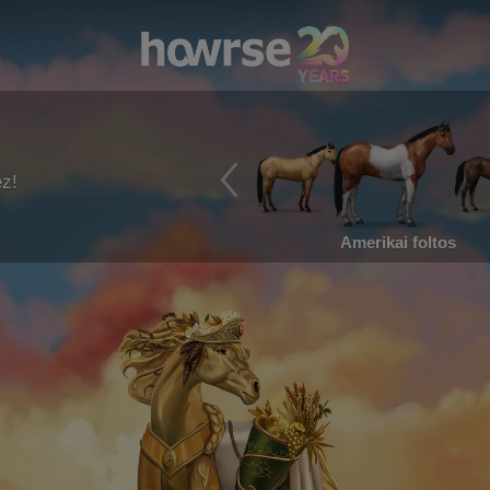
ez!
Amerikai foltos