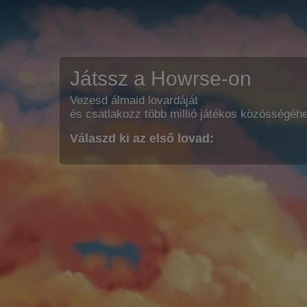
Játssz a Howrse-on
Vezesd álmaid lovardáját
és csatlakozz több millió játékos közösségéh
Válaszd ki az első lovad: