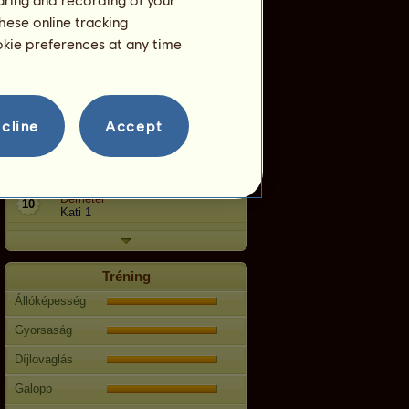
4
HongieBongie
hese online tracking
Démétér
5
ookie preferences at any time
sac
Démétér
6
Orsi10
Démétér
7
bibibaba03
cline
Accept
Démétér
8
yurcak
Démétér
9
Prometheus
Démétér
10
Kati 1
Tréning
Állóképesség
Gyorsaság
Díjlovaglás
Galopp