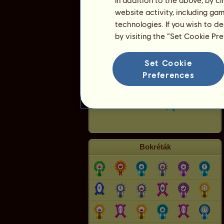
website activity, including ga
Monstruo
technologies. If you wish to d
by visiting the “Set Cookie Pr
Set Cookie
Preferences
Bokréták