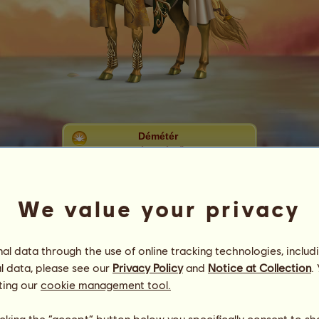
Démétér
Táltosképző
#
16
Energia
13
%
We value your privacy
24:00
Egészség
100
%
Hangulat
100
%
l data through the use of online tracking technologies, includ
Képességek
Összesen:
37832.40
l data, please see our
Privacy Policy
and
Notice at Collection
.
Állóképesség
8148.52
ting our
cookie management tool.
Gyorsaság
4947.31
Díjlovaglás
9021.57
licking the “accept” button below you specifically consent to s
Galopp
4947.31