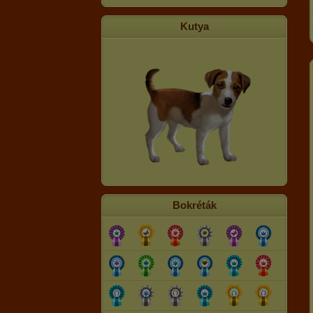
Kutya
Bokréták