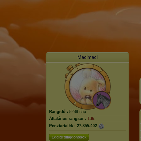
Macimaci
Rangidő :
5288 nap
Általános rangsor :
136.
Pénztartalék :
27.855.402
Eddigi tulajdonosok