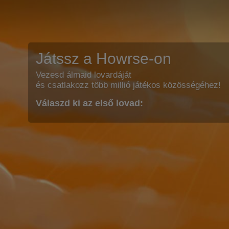
Játssz a Howrse-on
Vezesd álmaid lovardáját
és csatlakozz több millió játékos közösségéhez!
Válaszd ki az első lovad: