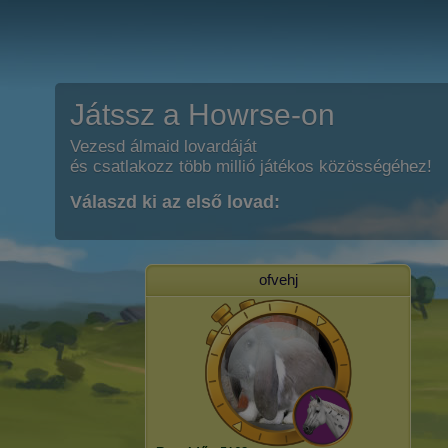
Játssz a Howrse-on
Vezesd álmaid lovardáját
és csatlakozz több millió játékos közösségéhez!
Válaszd ki az első lovad:
ofvehj