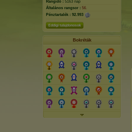
Rangidő :
5163 nap
Általános rangsor :
56.
Pénztartalék :
92.993
Eddigi tulajdonosok
Bokréták