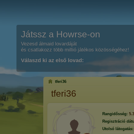
Játssz a Howrse-on
Vezesd álmaid lovardáját
és csatlakozz több millió játékos közösségéhez!
Válaszd ki az első lovad:
tferi36
tferi36
Rangidősség:
5.
Regisztráció dát
Utolsó látogatás: