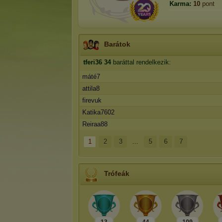
Karma:
10
pont
Barátok
tferi36
34
baráttal rendelkezik:
máté7
attila8
firevuk
Katika7602
Reiraa88
1
2
3
...
5
6
7
Trófeák