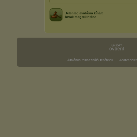
Jelenleg eladásra kínált
lovak megtekintése
Általános felhasználói feltételek
Adatvédele