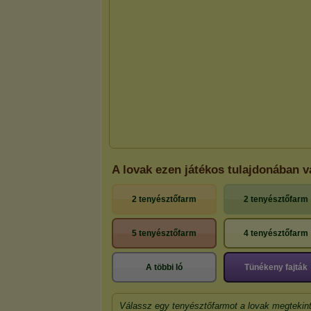
A lovak ezen játékos tulajdonában v
2 tenyésztőfarm
2 tenyésztőfarm
5 tenyésztőfarm
4 tenyésztőfarm
A többi ló
Tünékeny fajták
Válassz egy tenyésztőfarmot a lovak megtekin