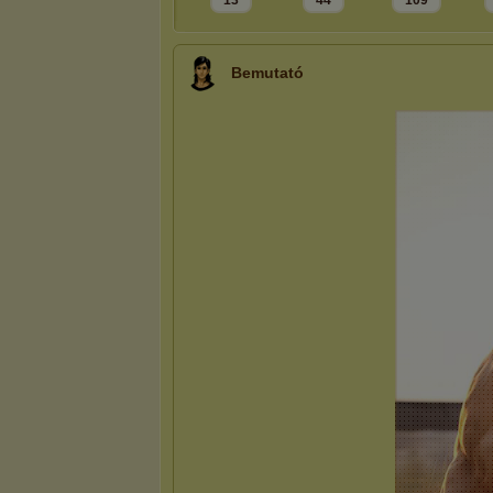
13
44
109
Bemutató