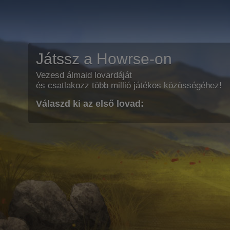
Játssz a Howrse-on
Vezesd álmaid lovardáját
és csatlakozz több millió játékos közösségéhez!
Válaszd ki az első lovad: