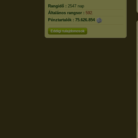
Rangidő :
2547 nap
Általános rangsor :
592.
Pénztartalék :
75.626.854
Eddigi tulajdonosok