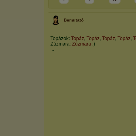
1
7
22
Bemutató