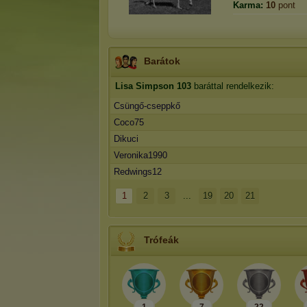
Karma:
10
pont
Barátok
Lisa Simpson
103
baráttal rendelkezik:
Csüngő-cseppkő
Coco75
Dikuci
Veronika1990
Redwings12
1
2
3
...
19
20
21
Trófeák