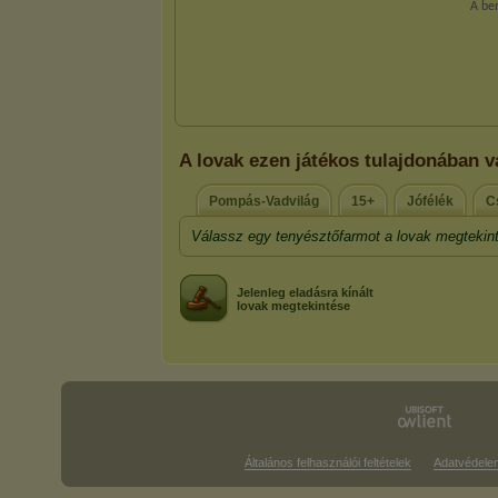
A lovak ezen játékos tulajdonában 
Pompás-Vadvilág
15+
Jófélék
C
Válassz egy tenyésztőfarmot a lovak megtekin
Jelenleg eladásra kínált
lovak megtekintése
Általános felhasználói feltételek
Adatvédele