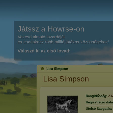
Játssz a Howrse-on
Vezesd álmaid lovardáját
és csatlakozz több millió játékos közösségéhez!
Válaszd ki az első lovad:
Lisa Simpson
Lisa Simpson
Rangidősség:
2.
Regisztráció dát
Utolsó látogatás: