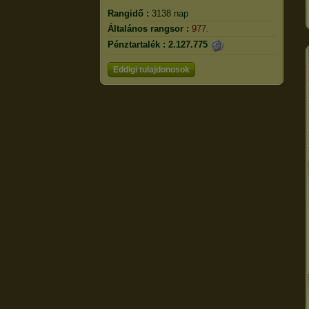
Rangidő :
3138 nap
Általános rangsor :
977.
Pénztartalék :
2.127.775
Eddigi tulajdonosok