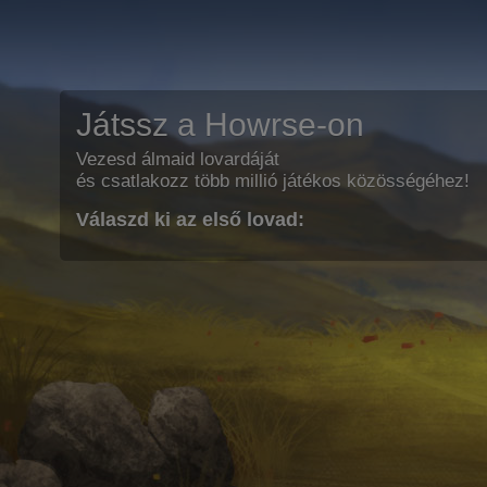
Játssz a Howrse-on
Vezesd álmaid lovardáját
és csatlakozz több millió játékos közösségéhez!
Válaszd ki az első lovad: