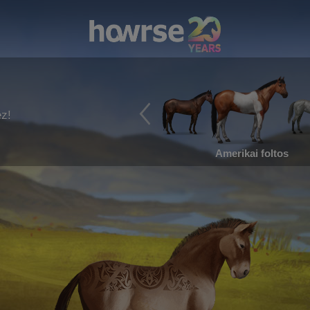
ez!
Amerikai foltos