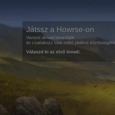
Játssz a Howrse-on
Vezesd álmaid lovardáját
és csatlakozz több millió játékos közösségéh
Válaszd ki az első lovad: