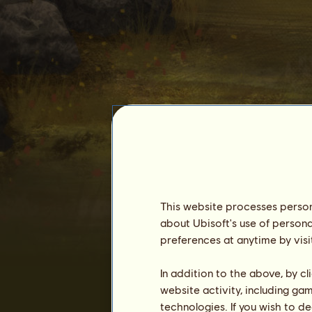
This website processes persona
Joka
about Ubisoft's use of persona
preferences at anytime by visi
In addition to the above, by c
website activity, including ga
technologies. If you wish to d