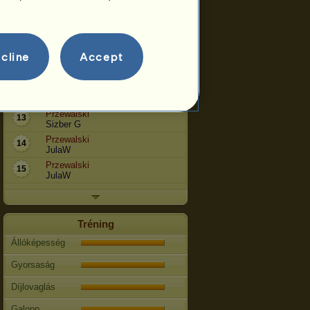
Przewalski 54Arili
7
54Arili
Przewalski
8
Fatum17
cline
Accept
Przewalski Muniki
10
Joka
Przewalski
11
Csipeszto
Przewalski
13
Sizber G
Przewalski
14
JulaW
Przewalski
15
JulaW
Tréning
Állóképesség
Gyorsaság
Díjlovaglás
Galopp