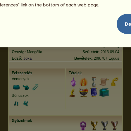
Ügetés
104.34
eferences” link on the bottom of each web page.
Ugrás
61.87
Jellemvonások
Genetika
Bónusz
?
De
Lófajta:
Przewalski
Kor:
42 év 2 hónap
Faj:
Vad
Magasság:
127
cm
Nem:
kanca
Súly:
364
kg
Ország:
Mongólia
Született:
2013-09-04
Edző:
Joka
Bevételek:
209.787 Equus
Felszerelés
Tételek
Versenyek
Bónuszok
Győzelmek