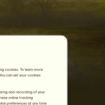
ing cookies. To learn more
Szelídített lovak
 You can set your cookies
641
Przewalski
ló megszelídítve:
Przewalskia 80
1
Ákos11
haring and recording of your
Przewalski JK
2
Joka
hese online tracking
Przewalski Jo
3
ookie preferences at any time
Joka