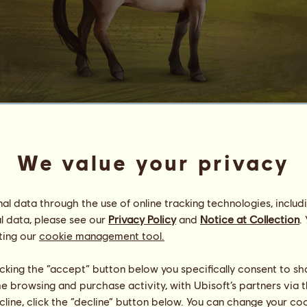
Przewalski JK
#
2
We value your privacy
Energia
73
%
19:00
Egészség
100
%
Hangulat
100
%
l data through the use of online tracking technologies, includ
l data, please see our
Privacy Policy
and
Notice at Collection
.
ting our
cookie management tool.
Képességek
Összesen:
750.92
Állóképesség
218.24
Gyorsaság
126.33
licking the “accept” button below you specifically consent to s
Díjlovaglás
85.34
me browsing and purchase activity, with Ubisoft’s partners via t
Galopp
154.81
ecline, click the “decline” button below. You can change your c