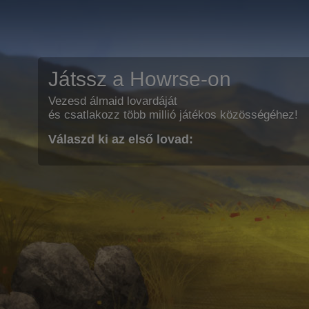
Játssz a Howrse-on
Vezesd álmaid lovardáját
és csatlakozz több millió játékos közösségéhez!
Válaszd ki az első lovad: