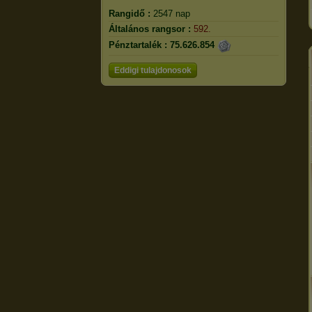
Rangidő :
2547 nap
Általános rangsor :
592.
Pénztartalék :
75.626.854
Eddigi tulajdonosok