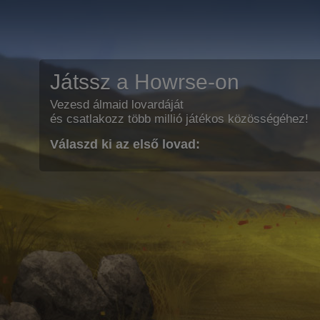
Játssz a Howrse-on
Vezesd álmaid lovardáját
és csatlakozz több millió játékos közösségéhez!
Válaszd ki az első lovad: