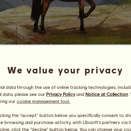
Garrano
#
71
We value your privacy
Energia
100
%
09:00
Egészség
100
%
Hangulat
100
%
l data through the use of online tracking technologies, includ
l data, please see our
Privacy Policy
and
Notice at Collection
.
Képességek
Összesen:
534.77
ting our
cookie management tool.
Állóképesség
70.62
Gyorsaság
132.66
licking the “accept” button below you specifically consent to s
Díjlovaglás
84.77
me browsing and purchase activity, with Ubisoft’s partners via t
Galopp
70.02
ecline, click the “decline” button below. You can change your c