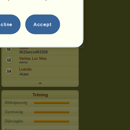
Garrano
6
Szabófoci
Damo Garrano
7
Damocsali
cline
Accept
Garrano *Bronco*
9
Tomike
Phorto Lucia
10
kalsangwangmo
Gurbi
11
4615erzsi461559
Veritas Lux Mea
12
ˢᵉˡᵉⁿʸˣ
Luanda
14
ℛᴜᴅo
Tréning
Állóképesség
Gyorsaság
Díjlovaglás