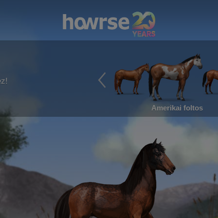
ez!
Amerikai foltos