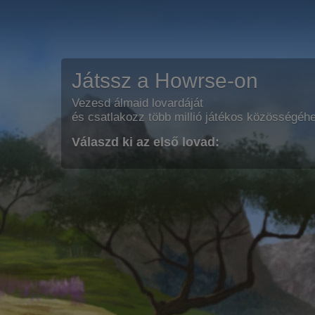
Játssz a Howrse-on
Vezesd álmaid lovardáját
és csatlakozz több millió játékos közösségéh
Válaszd ki az első lovad: