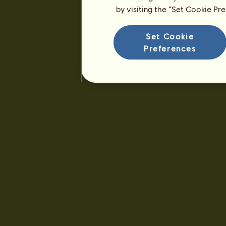
by visiting the “Set Cookie Pr
Rangidő :
1474 nap
Általános rangsor :
6529.
Pénztartalék :
1.044.994
Set Cookie
Preferences
Eddigi tulajdonosok