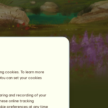
Szelídített lovak
ing cookies. To learn more
 You can set your cookies
719
Garrano
ló megszelídítve:
Garrano
3
kea
Garrano
haring and recording of your
4
Eszti66
hese online tracking
Lindi Garrano
5
ookie preferences at any time
Lindipaci96