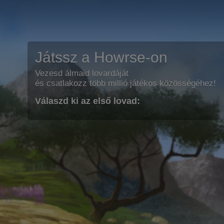
Játssz a Howrse-on
Vezesd álmaid lovardáját
és csatlakozz több millió játékos közösségéhez!
Válaszd ki az első lovad: