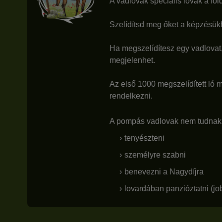
A vadlovak speciális lovak a fö
Szelídítsd meg őket a képzésük
Ha megszelídítesz egy vadlovat,
megjelenhet.
Az első 1000 megszelídített ló 
rendelkezni.
A pompás vadlovak nem tudnak e
tenyészteni
személyre szabni
benevezni a Nagydíjra
lovardában panzióztatni (jo