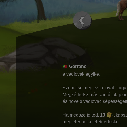
Garrano
a
vadlovak
egyike.
Szelídítsd meg ezt a lovat, hog
Megkérhetsz más vadló tulajdon
és növeld vadlovad képességeit
Ha megszelídíted,
10
-t kaps
megjelenhet a felébredéskor.