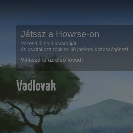
Játssz a Howrse-on
Vezesd álmaid lovardáját
és csatlakozz több millió játékos közösségéhez!
Válaszd ki az első lovad:
Vadlovak