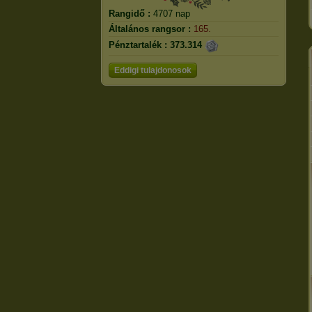
Rangidő :
4707 nap
Általános rangsor :
165.
Pénztartalék :
373.314
Eddigi tulajdonosok