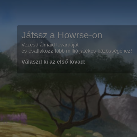
Játssz a Howrse-on
Vezesd álmaid lovardáját
és csatlakozz több millió játékos közösségéhez!
Válaszd ki az első lovad: