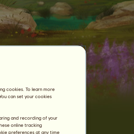
Szelídített lovak
ing cookies. To learn more
 You can set your cookies
719
Garrano
ló megszelídítve:
Garrano
3
kea
Garrano
haring and recording of your
4
Eszti66
hese online tracking
Lindi Garrano
5
ookie preferences at any time
Lindipaci96