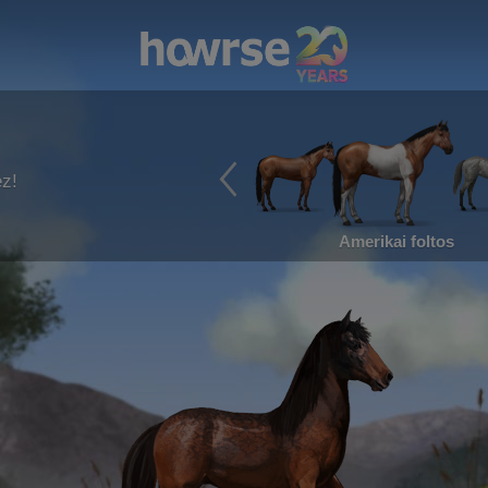
ez!
Amerikai foltos