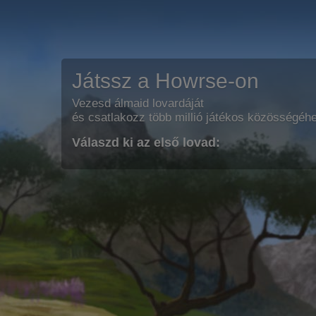
Játssz a Howrse-on
Vezesd álmaid lovardáját
és csatlakozz több millió játékos közösségéh
Válaszd ki az első lovad: