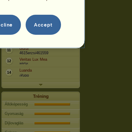
Garrano
6
Szabófoci
Damo Garrano
7
Damocsali
cline
Accept
Garrano *Bronco*
9
Tomike
Phorto Lucia
10
kalsangwangmo
Gurbi
11
4615erzsi461559
Veritas Lux Mea
12
ˢᵉˡᵉⁿʸˣ
Luanda
14
ℛᴜᴅo
Tréning
Állóképesség
Gyorsaság
Díjlovaglás