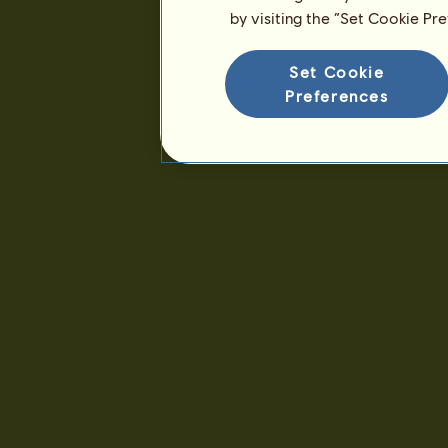
by visiting the “Set Cookie Pr
Rangidő :
3913 nap
Általános rangsor :
1426.
Pénztartalék :
52.918
Set Cookie
Preferences
Eddigi tulajdonosok