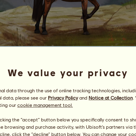
Garrano
#
6
We value your privacy
Energia
100
%
09:45
Egészség
70
%
Hangulat
100
%
l data through the use of online tracking technologies, includ
l data, please see our
Privacy Policy
and
Notice at Collection
.
Képességek
Összesen:
635.58
ting our
cookie management tool.
Állóképesség
82.72
Gyorsaság
161.73
licking the “accept” button below you specifically consent to s
Díjlovaglás
100.41
me browsing and purchase activity, with Ubisoft’s partners via t
Galopp
82.62
ecline, click the “decline” button below. You can change your c