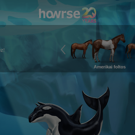
ez!
Amerikai foltos