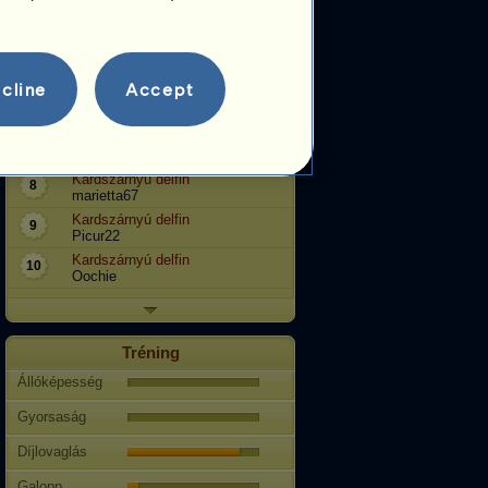
Kardszárnyú delfin
4
uzsee
Kardszárnyú delfin
5
Kiruci
cline
Accept
Kardszárnyú delfin
6
regina98
Olivia
7
Auróra
Kardszárnyú delfin
8
marietta67
Kardszárnyú delfin
9
Picur22
Kardszárnyú delfin
10
Oochie
Tréning
Állóképesség
Gyorsaság
Díjlovaglás
Galopp