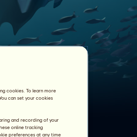
ing cookies. To learn more
Szelídített lovak
 You can set your cookies
207
Kardszárnyú delfin
ló megszelídítve:
Kardszárnyú delfin
1
Elmundo
haring and recording of your
Kardszárnyú delfin
2
bibibaba03
hese online tracking
Kardszárnyú DarkG
3
ookie preferences at any time
DarkG