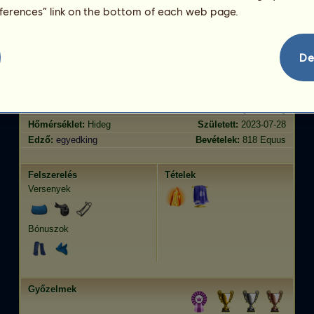
Ügetés
633.50
eferences” link on the bottom of each web page.
Ugrás
723.02
Jellemvonások
Genetika
Bónusz
?
De
Lófajta:
Kardszárnyú delfin
Kor:
91 év 2 hónap
Faj:
Kiméra
Magasság:
536
cm
Nem:
kanca
Súly:
1608
kg
Hőmérséklet:
Hideg
Született:
2023-07-28
Edző:
egyedking
Bevételek:
818 Equus
Felszerelés
Tételek
Versenyek
Bónuszok
Győzelmek