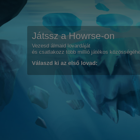
Játssz a Howrse-on
Vezesd álmaid lovardáját
és csatlakozz több millió játékos közösségéh
Válaszd ki az első lovad: