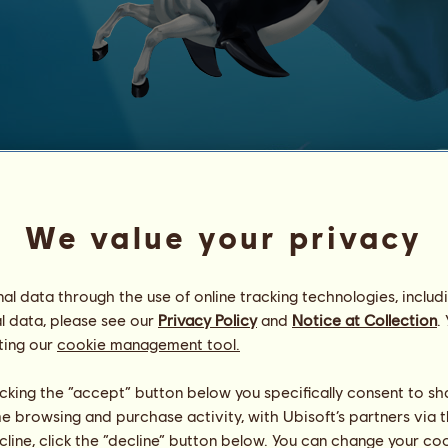
Kardszárnyú delfin
#
74
We value your privacy
Energia
94
%
08:00
Egészség
88
%
Hangulat
99
%
l data through the use of online tracking technologies, includ
l data, please see our
Privacy Policy
and
Notice at Collection
.
ting our
cookie management tool.
Képességek
Összesen:
3310.85
Állóképesség
68.08
Gyorsaság
187.94
licking the “accept” button below you specifically consent to s
Díjlovaglás
1461.40
me browsing and purchase activity, with Ubisoft’s partners via t
Galopp
236.91
ecline, click the “decline” button below. You can change your c