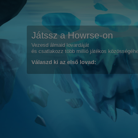
Játssz a Howrse-on
Vezesd álmaid lovardáját
és csatlakozz több millió játékos közösségéh
Válaszd ki az első lovad: