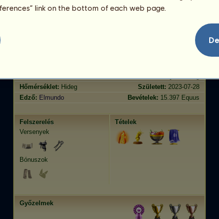
Ügetés
1535.02
eferences” link on the bottom of each web page.
Ugrás
1754.72
Jellemvonások
Genetika
Bónusz
?
De
Lófajta:
Kardszárnyú delfin
Kor:
24 év
Faj:
Kiméra
Magasság:
785
cm
Nem:
kanca
Súly:
2355
kg
Hőmérséklet:
Hideg
Született:
2023-07-28
Edző:
Elmundo
Bevételek:
15.397 Equus
Felszerelés
Tételek
Versenyek
Bónuszok
Győzelmek