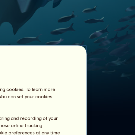
ing cookies. To learn more
Szelídített lovak
 You can set your cookies
207
Kardszárnyú delfin
ló megszelídítve:
Kardszárnyú delfin
1
Elmundo
haring and recording of your
Kardszárnyú delfin
2
bibibaba03
hese online tracking
Kardszárnyú DarkG
3
ookie preferences at any time
DarkG