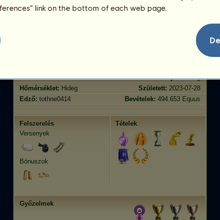
Ügetés
1155.63
eferences” link on the bottom of each web page.
Ugrás
1319.37
De
Jellemvonások
Genetika
Bónusz
?
Lófajta:
Kardszárnyú delfin
Kor:
42 év 8 hónap
Faj:
Kiméra
Magasság:
610
cm
Nem:
mén
Súly:
1830
kg
Hőmérséklet:
Hideg
Született:
2023-07-28
Edző:
tothne0414
Bevételek:
494.653 Equus
Felszerelés
Tételek
Versenyek
Bónuszok
Győzelmek