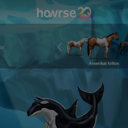
ez!
Amerikai foltos