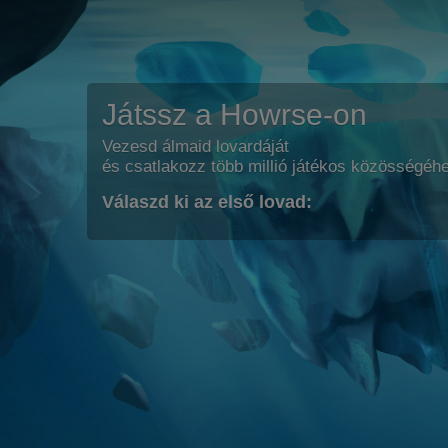
Játssz a Howrse-on
Vezesd álmaid lovardáját
és csatlakozz több millió játékos közösségéh
Válaszd ki az első lovad: