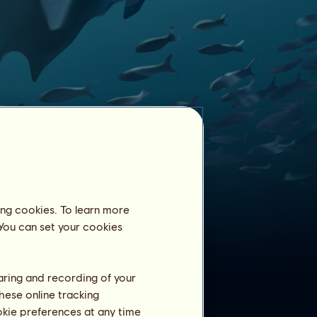
ing cookies. To learn more
Szelídített lovak
 You can set your cookies
207
Kardszárnyú delfin
ló megszelídítve:
Kardszárnyú delfin
1
Elmundo
haring and recording of your
Kardszárnyú delfin
2
bibibaba03
hese online tracking
Kardszárnyú DarkG
3
ookie preferences at any time
DarkG