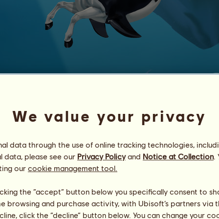
︾Kαɾԃσʂ Hαɾƈσʂ︾
#
99
We value your privacy
Energia
49
%
23:00
Egészség
100
%
l data through the use of online tracking technologies, includ
Hangulat
86
%
l data, please see our
Privacy Policy
and
Notice at Collection
.
ting our
cookie management tool.
Képességek
Összesen:
8342.27
Állóképesség
1154.95
Gyorsaság
1090.03
licking the “accept” button below you specifically consent to s
Díjlovaglás
2090.93
me browsing and purchase activity, with Ubisoft’s partners via t
Galopp
1531.36
ecline, click the “decline” button below. You can change your c