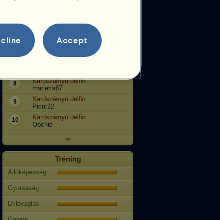
Kardszárnyú delfin
4
uzsee
Kardszárnyú delfin
5
Kiruci
cline
Accept
Kardszárnyú delfin
6
regina98
Olivia
7
Auróra
Kardszárnyú delfin
8
marietta67
Kardszárnyú delfin
9
Picur22
Kardszárnyú delfin
10
Oochie
Tréning
Állóképesség
Gyorsaság
Díjlovaglás
Galopp