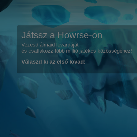
Játssz a Howrse-on
Vezesd álmaid lovardáját
és csatlakozz több millió játékos közösségéhez!
Válaszd ki az első lovad: