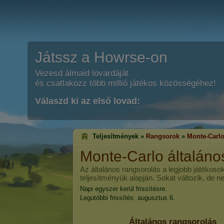
Játssz a Howrse-on
Vezesd álmaid lovardáját
és csatlakozz több millió játékos közösségéhez!
Válaszd ki az első lovad:
Teljesítmények »
Rangsorok
»
Monte-Carl
Monte-Carlo
általáno
Az általános rangsorolás a legjobb játékosok
teljesítményük alapján. Sokat változik, de n
Napi egyszer kerül frissítésre.
Legutóbbi frissítés: augusztus 6.
Általános rangsorolás