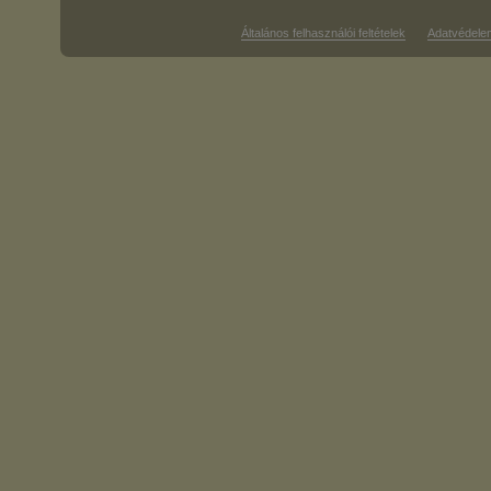
Általános felhasználói feltételek
Adatvédele