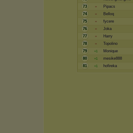
73
Pipacs
=
74
Belloq
=
75
fycere
=
76
Joka
=
77
Harry
=
78
Topolino
=
79
Monique
+1
80
mesike888
+1
81
hofireka
+1