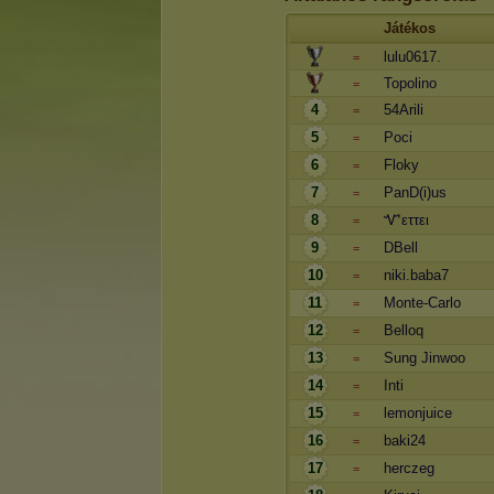
Játékos
lulu0617.
=
Topolino
=
4
54Arili
=
5
Poci
=
6
Floky
=
7
PanD(i)us
=
8
Ꮙεττει
=
9
DBell
=
10
niki.baba7
=
11
Monte-Carlo
=
12
Belloq
=
13
Sung Jinwoo
=
14
Inti
=
15
lemonjuice
=
16
baki24
=
17
herczeg
=