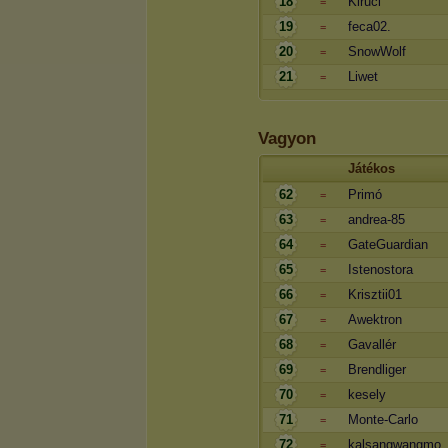
18
Kiruci
=
19
feca02.
=
20
SnowWolf
=
21
Liwet
=
Vagyon
Játékos
62
Primó
=
63
andrea-85
=
64
GateGuardian
=
65
Istenostora
=
66
Krisztii01
=
67
Awektron
=
68
Gavallér
=
69
Brendliger
=
70
kesely
=
71
Monte-Carlo
=
72
kalsangwangmo
=