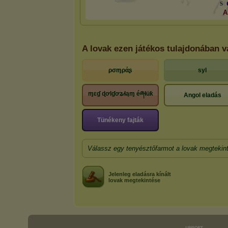
ѕ
є
A
A lovak ezen játékos tulajdonában 
ρσɱράʂ
syl
ɱɛɠ ɖơƖɠơʑɬąɱ éཞɬüƙ
Angol eladás
Tünékeny fajták
Válassz egy tenyésztőfarmot a lovak megtekin
Jelenleg eladásra kínált
lovak megtekintése