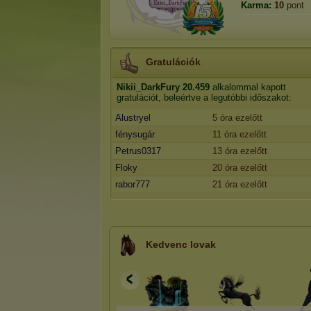
Karma:
10
pont
Gratulációk
Nikii_DarkFury
20.459
alkalommal kapott
gratulációt, beleértve a legutóbbi időszakot:
Alustryel
5 óra ezelőtt
fénysugár
11 óra ezelőtt
Petrus0317
13 óra ezelőtt
Floky
20 óra ezelőtt
rabor777
21 óra ezelőtt
Kedvenc lovak