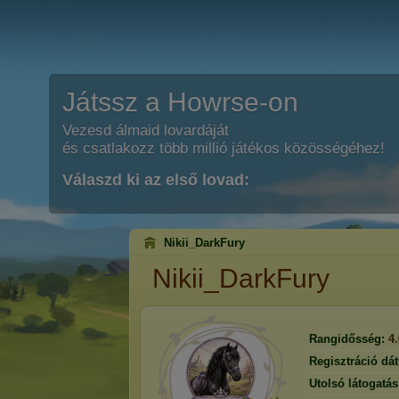
Játssz a Howrse-on
Vezesd álmaid lovardáját
és csatlakozz több millió játékos közösségéhez!
Válaszd ki az első lovad:
Nikii_DarkFury
Nikii_DarkFury
Rangidősség:
4
Regisztráció dá
Utolsó látogatás