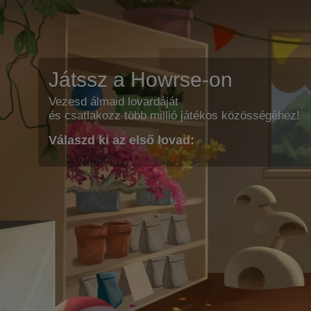
Játssz a Howrse-on
Vezesd álmaid lovardáját
és csatlakozz több millió játékos közösségéhez!
Válaszd ki az első lovad: