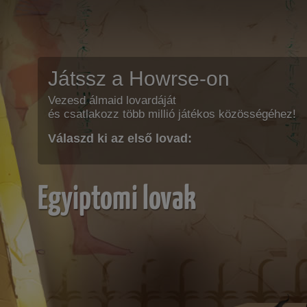
Játssz a Howrse-on
Vezesd álmaid lovardáját
és csatlakozz több millió játékos közösségéhez!
Válaszd ki az első lovad:
Egyiptomi lovak