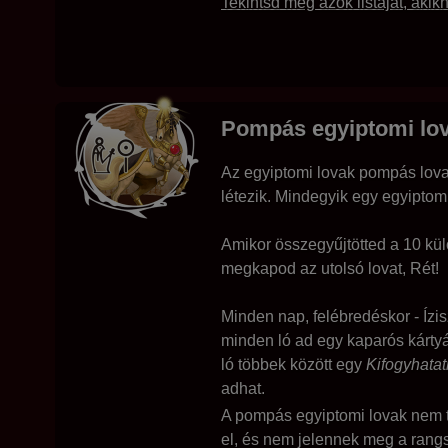
Tekintsd meg azok listáját, aki
Pompás egyiptomi lo
Az egyiptomi lovak pompás lova
létezik. Mindegyik egy egyiptomi
Amikor összegyűjtötted a 10 kü
megkapod az utolsó lovat, Rét!
Minden nap, felébredéskor - Ízi
minden ló ad egy kaparós kártyá
ló többek között egy
Kifogyhatat
adhat.
A pompás egyiptomi lovak nem t
el, és nem jelennek meg a rang