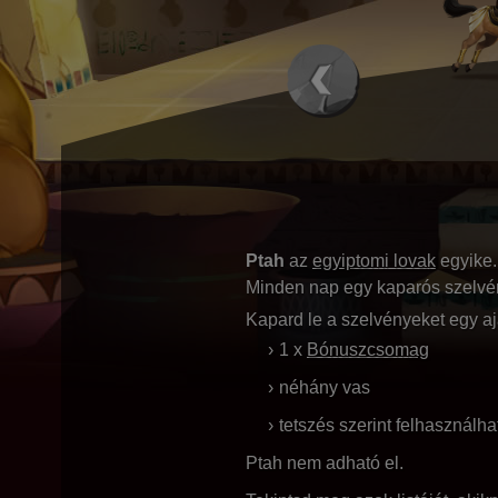
Ptah
az
egyiptomi lovak
egyike.
Minden nap egy kaparós szelvén
Kapard le a szelvényeket egy aj
1 x
Bónuszcsomag
néhány vas
tetszés szerint felhasznál
Ptah nem adható el.