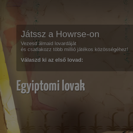
Játssz a Howrse-on
Vezesd álmaid lovardáját
és csatlakozz több millió játékos közösségéhez!
Válaszd ki az első lovad:
Egyiptomi lovak