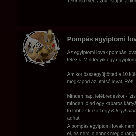
Tekintsd meg azok listáját, aki
Pompás egyiptomi lo
Az egyiptomi lovak pompás lova
létezik. Mindegyik egy egyiptomi
Amikor összegyűjtötted a 10 kü
megkapod az utolsó lovat, Rét!
Minden nap, felébredéskor - Ízi
minden ló ad egy kaparós kártyá
ló többek között egy
Kifogyhatat
adhat.
A pompás egyiptomi lovak nem t
el, és nem jelennek meg a rang