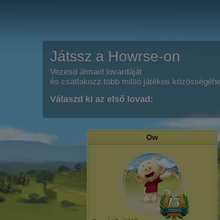
Játssz a Howrse-on
Vezesd álmaid lovardáját
és csatlakozz több millió játékos közösségéh
Válaszd ki az első lovad:
Ow