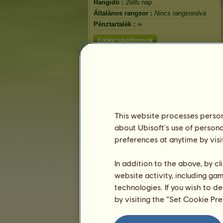
Rangidő :
2685 nap
Általános rangsor :
Nincs rangsorolva
Pénztartalék :
∞
Eddigi tulajdonosok
This website processes persona
about Ubisoft's use of persona
preferences at anytime by visi
In addition to the above, by c
website activity, including ga
technologies. If you wish to d
by visiting the “Set Cookie Pr