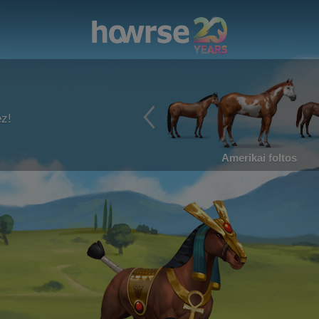
ez!
Amerikai foltos