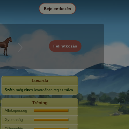
Bejelentkezés
Feliratkozás
Lovarda
Széth
még nincs lovardában regisztrálva.
Tréning
Állóképesség
Gyorsaság
Díjlovaglás