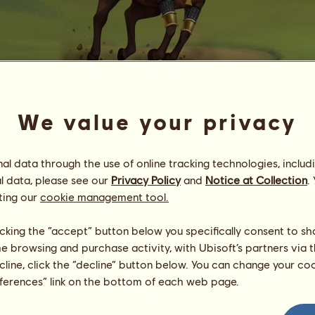
We value your privacy
Széth
l data through the use of online tracking technologies, includ
Energia
100
%
08:00
Egészség
100
%
l data, please see our
Privacy Policy
and
Notice at Collection
.
Hangulat
100
%
ting our
cookie management tool.
Képességek
Összesen:
1200.00
licking the “accept” button below you specifically consent to s
Állóképesség
200.00
me browsing and purchase activity, with Ubisoft’s partners via t
Gyorsaság
200.00
ecline, click the “decline” button below. You can change your c
Díjlovaglás
200.00
eferences” link on the bottom of each web page.
Galopp
200.00
Ügetés
200.00