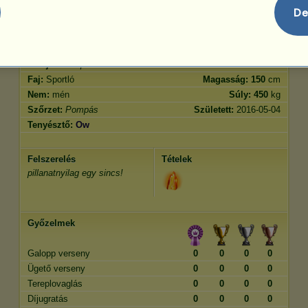
Ugrás
200.00
De
Jellemvonások
Genetika
Bónusz
Lófajta:
Pompás
Kor:
4000 év
Faj:
Sportló
Magasság:
150
cm
Nem:
mén
Súly:
450
kg
Szőrzet:
Pompás
Született:
2016-05-04
Tenyésztő:
Ow
Felszerelés
Tételek
pillanatnyilag egy sincs!
Győzelmek
Galopp verseny
0
0
0
0
Ügető verseny
0
0
0
0
Tereplovaglás
0
0
0
0
Díjugratás
0
0
0
0