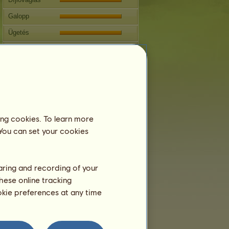
Galopp
Ügetés
Ugrás
Szaporodás
Információ
Széth
nem tenyészthető.
Családfa
ing cookies. To learn more
 You can set your cookies
haring and recording of your
hese online tracking
ookie preferences at any time