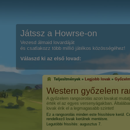
Játssz a Howrse-on
Vezesd álmaid lovardáját
és csatlakozz több millió játékos közösségéhez!
Válaszd ki az első lovad:
Teljesítmények »
Legjobb lovak
»
Győzelm
Western győzelem ra
A győzelem rangsorolás azon lovakat mutatj
érték el az egyes versenyágakban. Általába
lovak érik el a legmagasabb szintet!
Ez a rangsorolás minden este frissítésre kerül. C
rendelkező lovak kerülnek mentésre.
Legutóbbi frissítés: augusztus 7.