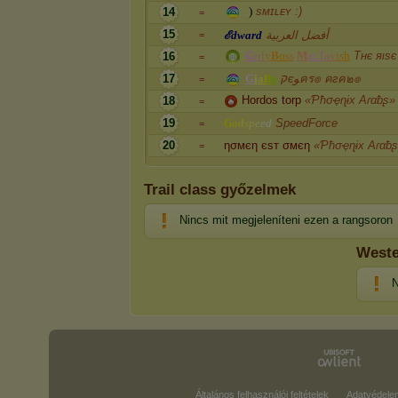
:
)
sᴍɪʟᴇʏ :)
14
=
15
ℰ
d
w
a
r
d
أفضل العربية
=
G
i
r
l
y
B
o
s
s
M
a
c
T
a
v
i
s
h
Tнє яιѕє
16
=
17
G
i
a
l
l
o
קєﻮคร๏ คгค๒๏
=
Hordos torp
«Ƥħσҿɳɨx Aɾαƀʂ»
18
=
19
G
o
d
s
p
e
e
d
SpeedForce
=
20
ησмєη єѕт σмєη
«Ƥħσҿɳɨx Aɾαƀ
=
Trail class győzelmek
Nincs mit megjeleníteni ezen a rangsoron
Weste
N
Általános felhasználói feltételek
Adatvédele