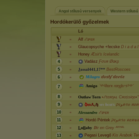
Angol stílusú versenyek
Western stílusú
Hordókerülő győzelmek
Ló
Alf
ℰꜱᴘᴇʀ
=
Glaucopsyche +fecske
D i a d a l
=
Honey
Æsir's Icelandic
=
Vadász
Ƒσυя Øαᴋʂ
4
=
5
J
a
s
s
a
l
4
4
1
,
1
7
*
*
BestRoscoes
=
M
i
l
a
g
r
o
ɗυsƭƴ ɗɛⱱılƨ
6
=
A
m
i
g
o
༺∂αɾҡ ɾαɳɠεɾร༻
7
=
8
O
u
t
l
a
w
T
o
r
n
•ℰτɛяɳᴀᴌ Ͼяᴏṩsɨɳԍ
=
9
ֆ
₥
Ⱥ
ٸ
ђ
ᴍ
ʏ
ɦ
є
α
ⲅ
ȶ
קєﻮคร๏ คг
=
10
A
l
e
s
s
a
n
d
r
o
ℰꜱᴘᴇʀ
=
11
Hordó Péntek
קєﻮคร๏ คгค๒
=
12
L
u
l
l
a
b
y
ↁir en Grey ᴬᴷᴴᴬᴸ
=
Pegasi Levegő
Kis Arabok Te
13
=