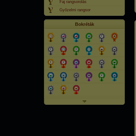
Faj rangsorolás
Győzelmi rangsor
Bokréták