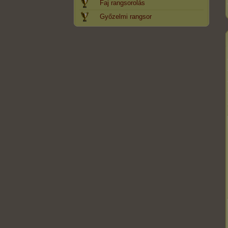
Faj rangsorolás
Győzelmi rangsor