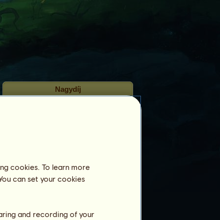
Nagydíj
2023 OKTÓBER
2023 SZEPTEMBER
ing cookies. To learn more
 You can set your cookies
Lovarda
Hordó Péntek
még nincs lovardában
regisztrálva.
haring and recording of your