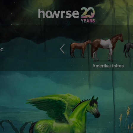
ez!
Amerikai foltos