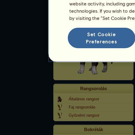
website activity, including ga
technologies. If you wish to d
Cica cat-sìth
by visiting the “Set Cookie Pr
Set Cookie
Preferences
Rangsorolás
Általános rangsor
Faj rangsorolás
Győzelmi rangsor
Bokréták