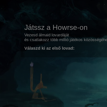
Játssz a Howrse-on
Vezesd álmaid lovardáját
és csatlakozz több millió játékos közösségéh
Válaszd ki az első lovad: