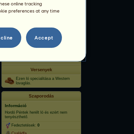
Tréning
hese online tracking
ookie preferences at any time
Állóképesség
Gyorsaság
Díjlovaglás
cline
Accept
Galopp
Ügetés
Ugrás
Versenyek
Ezen ló specialitása a Western
lovaglás.
Szaporodás
Információ
Hordó Péntek herélt ló és ezért nem
tenyészthető.
Fedeztetések:
0
Családfa