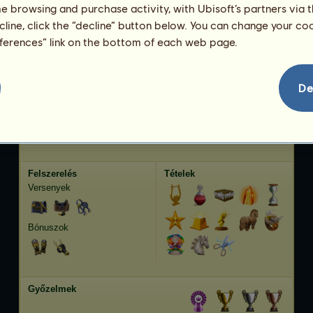
Ügetés
778.62
me browsing and purchase activity, with Ubisoft’s partners via t
Ugrás
2483.36
ecline, click the “decline” button below. You can change your c
eferences” link on the bottom of each web page.
Jellemvonások
Genetika
Bónusz
Lófajta:
Arab telivér
Kor:
77 év 2 hónap
De
Faj:
Sportpegazus
Magasság:
156
cm
Nem:
herélt
Súly:
464
kg
Szőrzet:
Sötét pej
Született:
2023-09-08
Tenyésztő:
Lumoraq
Bevételek:
478.968 Equus
Felszerelés
Tételek
Versenyek
Bónuszok
Győzelmek