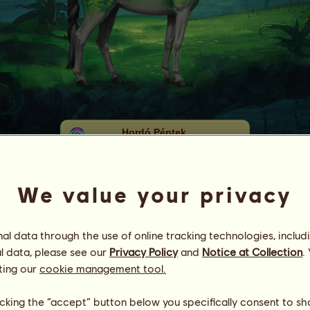
Hordó Péntek
קєﻮคร๏ คгค๒๏
Energia
94
%
06:00
We value your privacy
Egészség
100
%
Hangulat
100
%
l data through the use of online tracking technologies, includ
Képességek
Összesen:
21868.01
l data, please see our
Privacy Policy
and
Notice at Collection
.
Állóképesség
4616.76
Gyorsaság
6228.54
ting our
cookie management tool.
Díjlovaglás
4095.91
Galopp
3664.82
licking the “accept” button below you specifically consent to s