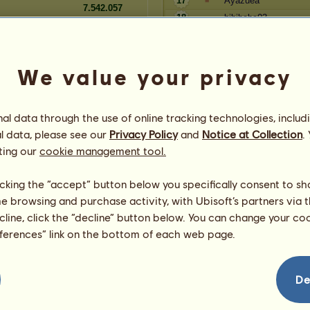
17
Ayazuea
=
7.542.057
18
bibibaba03
=
7.539.676
19
lea2004
=
ukor
7.532.177
20
Sam--
=
We value your privacy
Rangidő
Pénztartalék
Játékos
l data through the use of online tracking technologies, includ
l data, please see our
Privacy Policy
and
Notice at Collection
.
14.110.877
295
Lia97
=
ting our
cookie management tool.
14.107.351
296
Sante
=
14.105.583
297
Lidérc
+1
licking the “accept” button below you specifically consent to s
14.087.363
298
pepszin
+1
me browsing and purchase activity, with Ubisoft’s partners via t
14.073.185
299
Asha Evergarden
-2
ecline, click the “decline” button below. You can change your c
14.019.147
300
gacsivivi
=
eferences” link on the bottom of each web page.
14.016.799
301
Marco
=
14.014.777
302
EvilAngel
=
13.976.843
303
Lóbarátok
=
De
13.964.765
304
Connie98
=
i
13.924.177
305
Feketepárduc6
=