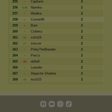
255
-
Capitano
2
256
Namika
2
+140
257
-
lilladika
2
258
Connie98
2
=
259
Bast
2
=
260
-
Csibész
2
261
zsfoi19
2
+6
262
sniccer
2
+7
263
-
PinkyTheBreeder
2
264
-
Precíz
2
265
attila8
2
-93
266
-
Leander
2
267
-
Depeche Shadow
2
268
eszti33
2
+9