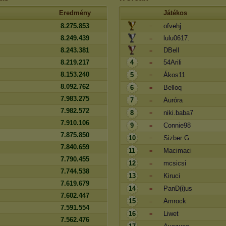
Eredmény
Játékos
8.275.853
ofvehj
=
8.249.439
lulu0617.
=
8.243.381
DBell
=
8.219.217
4
54Arili
=
8.153.240
5
Ákos11
=
8.092.762
6
Belloq
=
7.983.275
7
Auróra
=
7.982.572
8
niki.baba7
=
7.910.106
9
Connie98
=
7.875.850
10
Sizber G
=
7.840.659
11
Macimaci
=
7.790.455
12
mcsicsi
=
7.744.538
13
Kiruci
=
7.619.679
14
PanD(i)us
=
7.602.447
15
Amrock
=
7.591.554
16
Liwet
=
7.562.476