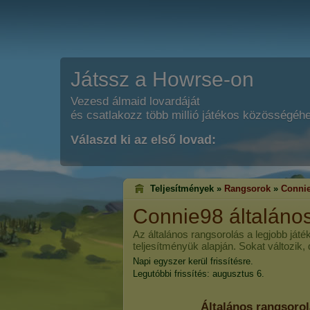
Játssz a Howrse-on
Vezesd álmaid lovardáját
és csatlakozz több millió játékos közösségéh
Válaszd ki az első lovad:
Teljesítmények »
Rangsorok
»
Conni
Connie98
általáno
Az általános rangsorolás a legjobb játé
teljesítményük alapján. Sokat változik,
Napi egyszer kerül frissítésre.
Legutóbbi frissítés: augusztus 6.
Általános rangsoro