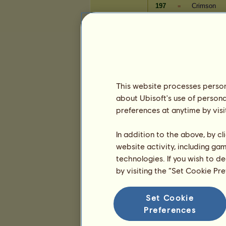
197
Crimson
=
198
Sopianae
=
199
bubbancs c
=
Vagyon
Játékos
This website processes persona
about Ubisoft's use of persona
526
LucamanO
+1
preferences at anytime by visi
527
nagyangiii
+1
528
Isabelle
+1
In addition to the above, by c
529
mianzsu
-5
website activity, including ga
530
Viviv
=
technologies. If you wish to d
531
nymeria
=
by visiting the “Set Cookie Pr
532
Sora416
=
533
falat00
=
534
Jamma
=
Set Cookie
535
Connie98
+12
Preferences
536
nonamenati
-1