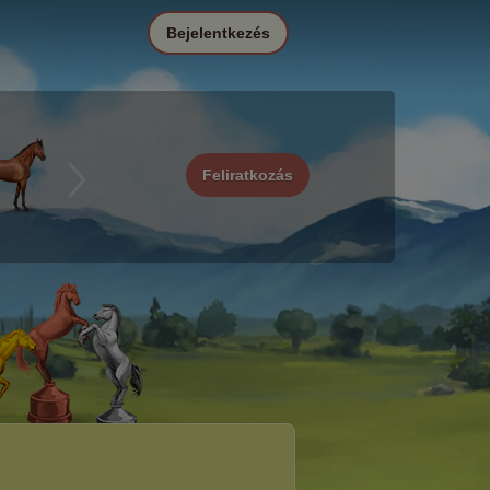
Bejelentkezés
Feliratkozás