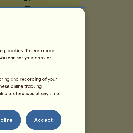
481
480
474
473
Napok száma
ing cookies. To learn more
 You can set your cookies
4.096
4.090
4.083
haring and recording of your
4.082
hese online tracking
4.082
ookie preferences at any time
4.080
4.078
4.076
4.072
cline
Accept
4.072
4.072