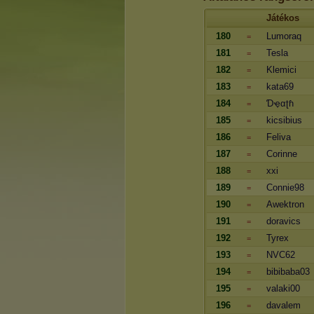
Játékos
180
Lumoraq
=
181
Tesla
=
182
Klemici
=
183
kata69
=
184
Ɗҿαʈɦ
=
185
kicsibius
=
186
Feliva
=
187
Corinne
=
188
xxi
=
189
Connie98
=
190
Awektron
=
191
doravics
=
192
Tyrex
=
193
NVC62
=
194
bibibaba03
=
195
valaki00
=
196
davalem
=