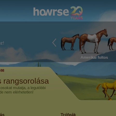
ez!
Amerikai foltos
e98
s rangsorolása
kosokat mutatja, a legutóbbi
 de nem elérhetetlen!
lás
Trófeák