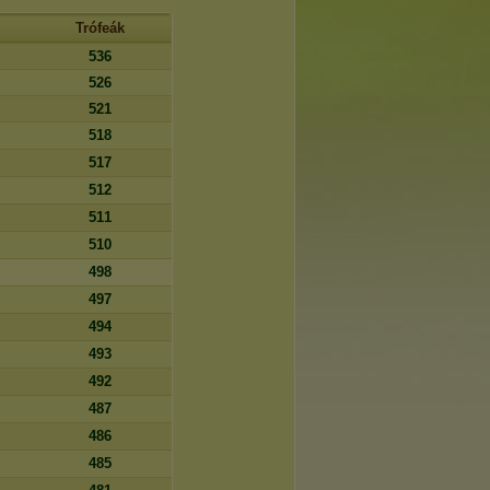
Trófeák
536
526
521
518
517
512
511
510
498
497
494
493
492
487
486
485