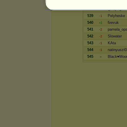
537
Vándorsól
-1
538
ღHopeღ
-1
539
Pelyheske
-1
540
firevuk
+1
541
pamela_opa
-2
542
Slowater
-2
543
KAta
-1
544
natinyuszi0
-1
545
Black♥Moo
=