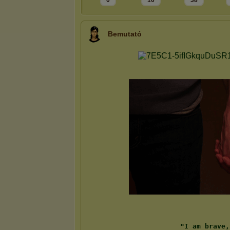
0
10
38
Bemutató