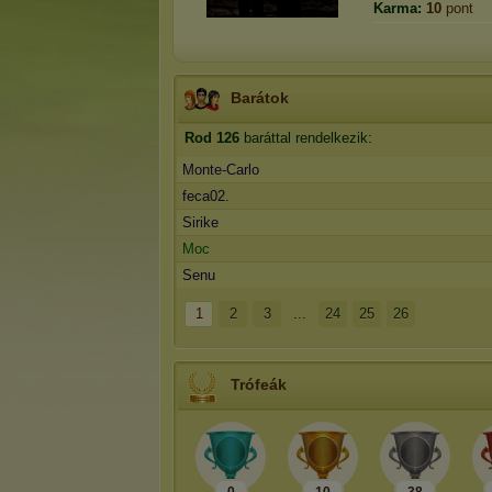
Karma:
10
pont
Barátok
Rod
126
baráttal rendelkezik:
Monte-Carlo
feca02.
Sirike
Moc
Senu
1
2
3
...
24
25
26
Trófeák