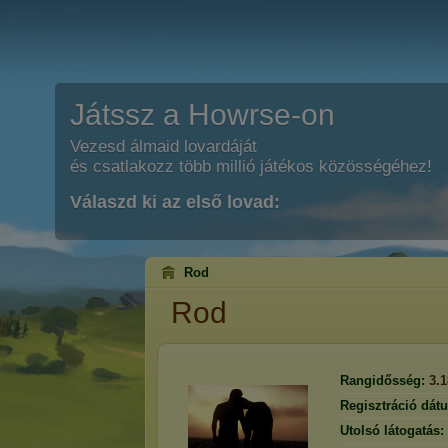
Játssz a Howrse-on
Vezesd álmaid lovardáját
és csatlakozz több millió játékos közösségéhez!
Válaszd ki az első lovad:
Rod
Rod
Rangidősség:
3.
Regisztráció dát
Utolsó látogatás: