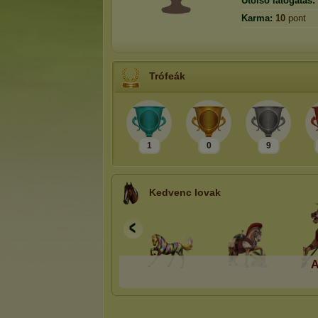
Utolsó látogatás:
Karma:
10
pont
Trófeák
1
0
9
Kedvenc lovak
A