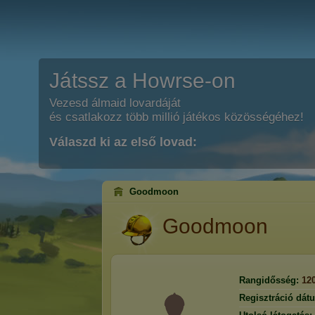
Játssz a Howrse-on
Vezesd álmaid lovardáját
és csatlakozz több millió játékos közösségéhez!
Válaszd ki az első lovad:
Goodmoon
Goodmoon
Rangidősség:
12
Regisztráció dát