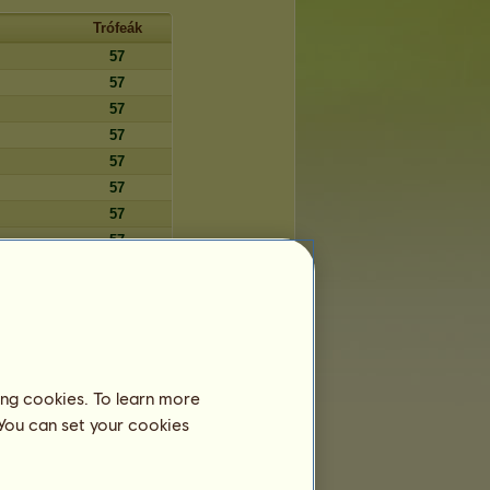
Trófeák
57
57
57
57
57
57
57
57
57
57
57
57
57
ing cookies. To learn more
57
 You can set your cookies
57
57
57