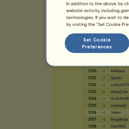
In addition to the above, by c
3234
Zoé Lee
=
website activity, including ga
3235
QueenBee
=
technologies. If you wish to d
3236
Sejmi
=
by visiting the “Set Cookie Pr
Vagyon
Set Cookie
Játékos
Preferences
3717
roli120
+3
3718
Törp
+27
3719
TheReaper
+2
3720
444hana
+2
3721
3pedro
+2
3722
zsoka1970
+2
3723
AlexaCorn
+2
3724
OLIKAAHE
+3
3725
zsanna02
+3
3726
Janka
+3
3727
Ringalinga
+4
3728
Geo0903
+2