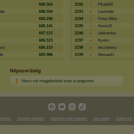
688.562
2192
FKata00
=
der
688.554
2193
Lavender
=
688.296
2194
Petra Mikó
=
688.141
2195
Annie16
=
687.533
2196
Unikorniss
=
686.515
2197
Kyoko
=
oss
686.210
2198
reszdoresz
=
bi
685.986
2199
Alexaa41
=
Népszerűség
Nincs mit megjeleníteni ezen a rangsoron
védelem
Vásárlási feltételek
Végfelhasználói engedély
Jogi adatok
Sütikezelés