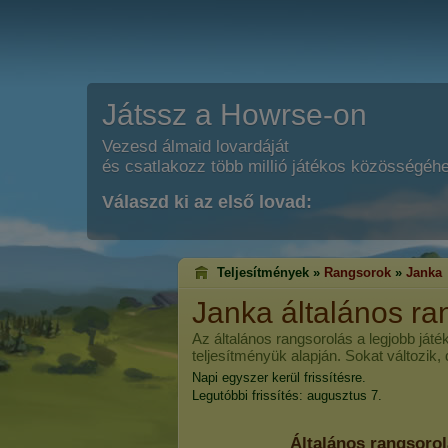
Játssz a Howrse-on
Vezesd álmaid lovardáját
és csatlakozz több millió játékos közösségéh
Válaszd ki az első lovad:
Teljesítmények »
Rangsorok
»
Janka
Janka
általános ra
Az általános rangsorolás a legjobb játé
teljesítményük alapján. Sokat változik,
Napi egyszer kerül frissítésre.
Legutóbbi frissítés: augusztus 7.
Általános rangsoro