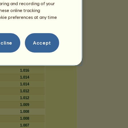
haring and recording of your
57
hese online tracking
57
ookie preferences at any time
57
cline
Accept
Napok száma
1.017
1.017
1.017
1.016
1.014
1.014
1.012
1.012
1.009
1.008
1.008
1.007