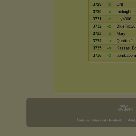
3729
ENI
+3
3730
midnight_ri
+5
3731
Lilya006
+2
3732
BlueFox26
+2
3733
Mary
+3
3734
Quattro.1
+3
3735
Kaszas_B
+3
3736
bombabom
+3
Általános felhasználói feltételek
Adat