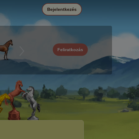
Bejelentkezés
Feliratkozás