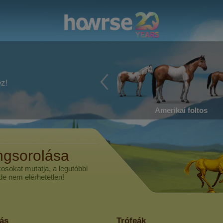
ez!
Amerikai foltos
ngsorolása
kosokat mutatja, a legutóbbi
 de nem elérhetetlen!
lás
Trófeák