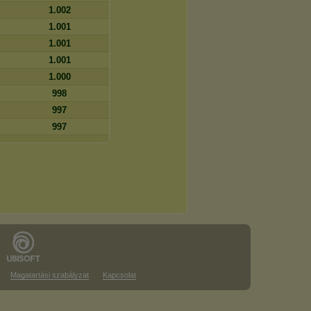
1.002
1.001
1.001
1.001
1.000
998
997
997
Magatartási szabályzat
Kapcsolat