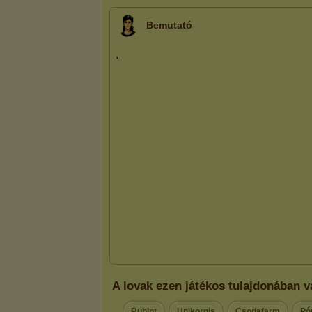
Bemutató
A lovak ezen játékos tulajdonában 
Rubint
Unikornis
Csodafarm
Pó