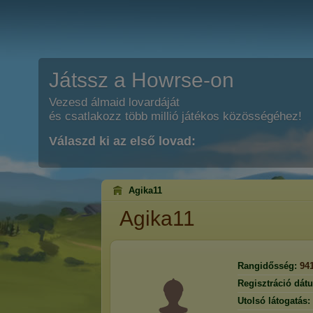
Játssz a Howrse-on
Vezesd álmaid lovardáját
és csatlakozz több millió játékos közösségéhez!
Válaszd ki az első lovad:
Agika11
Agika11
Rangidősség:
94
Regisztráció dát
Utolsó látogatás: