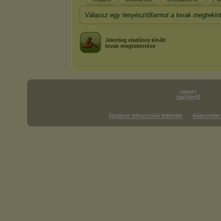
Válassz egy tenyésztőfarmot a lovak megtekin
Jelenleg eladásra kínált
lovak megtekintése
Általános felhasználói feltételek
Adatvédele