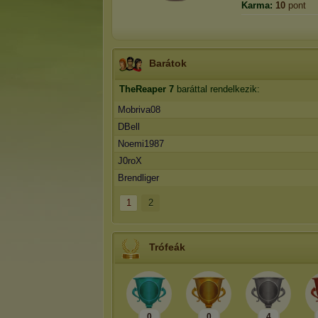
Karma:
10
pont
Barátok
TheReaper
7
baráttal rendelkezik:
Mobriva08
DBell
Noemi1987
J0roX
Brendliger
1
2
Trófeák
0
0
4