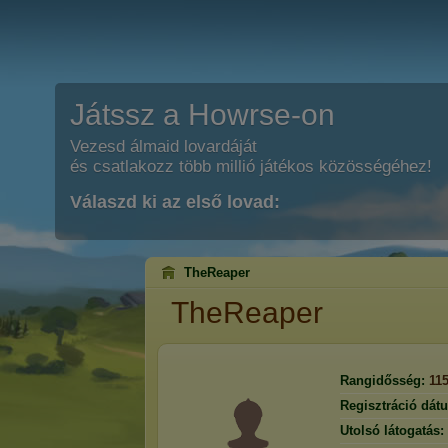
Játssz a Howrse-on
Vezesd álmaid lovardáját
és csatlakozz több millió játékos közösségéhez!
Válaszd ki az első lovad:
TheReaper
TheReaper
Rangidősség:
11
Regisztráció dát
Utolsó látogatás: