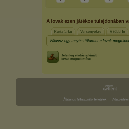
A lovak ezen játékos tulajdonában 
Kurtafarku
Versenyekre
A többi ló
Válassz egy tenyésztőfarmot a lovak megtekin
Jelenleg eladásra kínált
lovak megtekintése
Általános felhasználói feltételek
Adatvédele