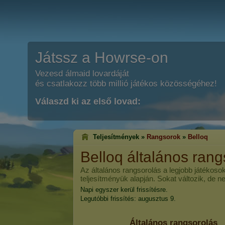
Játssz a Howrse-on
Vezesd álmaid lovardáját
és csatlakozz több millió játékos közösségéhez!
Válaszd ki az első lovad:
Teljesítmények »
Rangsorok
»
Belloq
Belloq
általános rang
Az általános rangsorolás a legjobb játékosok
teljesítményük alapján. Sokat változik, de n
Napi egyszer kerül frissítésre.
Legutóbbi frissítés: augusztus 9.
Általános rangsorolás