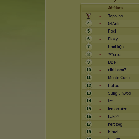
Játékos
Topolino
=
4
54Arili
=
5
Poci
=
6
Floky
=
7
PanD(i)us
=
8
Ꮙεττει
=
9
DBell
=
10
niki.baba7
=
11
Monte-Carlo
=
12
Belloq
=
13
Sung Jinwoo
=
14
Inti
=
15
lemonjuice
=
16
baki24
=
17
herczeg
=
18
Kiruci
=