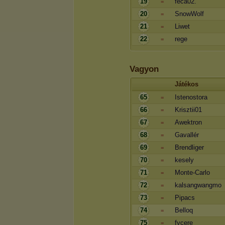
19
feca02.
=
20
SnowWolf
=
21
Liwet
=
22
rege
=
Vagyon
Játékos
65
Istenostora
=
66
Krisztii01
=
67
Awektron
=
68
Gavallér
=
69
Brendliger
=
70
kesely
=
71
Monte-Carlo
=
72
kalsangwangmo
=
73
Pipacs
=
74
Belloq
=
75
fycere
=