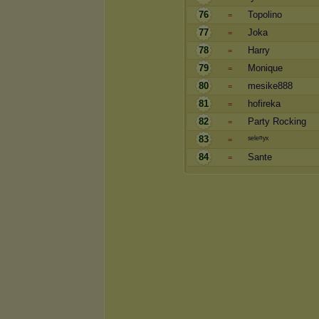
76
Topolino
=
77
Joka
=
78
Harry
=
79
Monique
=
80
mesike888
=
81
hofireka
=
82
Party Rocking
=
83
ˢᵉˡᵉⁿʸˣ
=
84
Sante
=