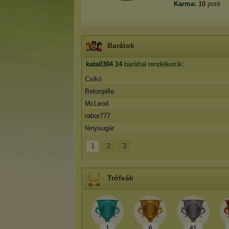
Karma:
10
pont
Barátok
kata0304
14
baráttal rendelkezik:
Csikó
Betonpille
McLeod
rabor777
fénysugár
1
2
3
Trófeák
1
6
41