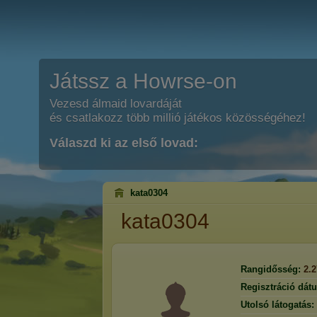
Játssz a Howrse-on
Vezesd álmaid lovardáját
és csatlakozz több millió játékos közösségéhez!
Válaszd ki az első lovad:
kata0304
kata0304
Rangidősség:
2.
Regisztráció dát
Utolsó látogatás: