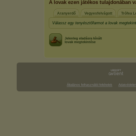
A lovak ezen játékos tulajdonában 
Aranyerdő
Vegyesfelvágott
Trófea 
Válassz egy tenyésztőfarmot a lovak megtekin
Jelenleg eladásra kínált
lovak megtekintése
Általános felhasználói feltételek
Adatvédele