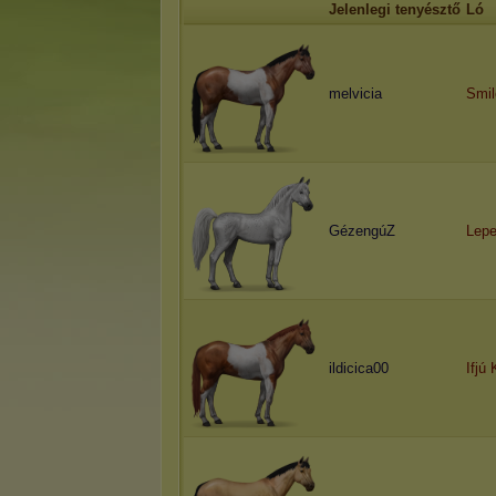
Jelenlegi tenyésztő
Ló
melvicia
Smil
GézengúZ
Lepe
ildicica00
Ifjú