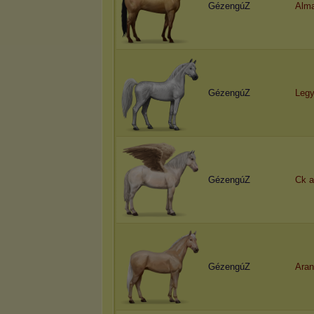
GézengúZ
Alm
GézengúZ
Legy
GézengúZ
Ck a
GézengúZ
Aran