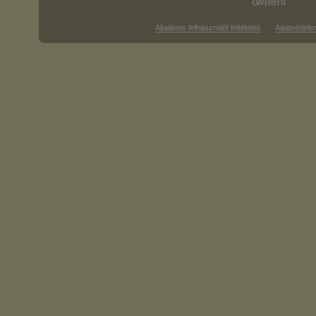
Általános felhasználói feltételek
Adatvédele