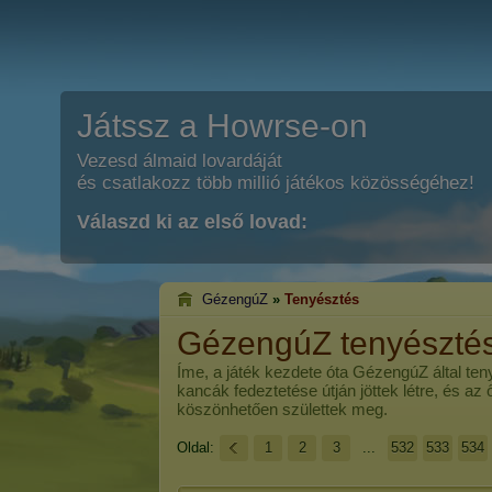
Játssz a Howrse-on
Vezesd álmaid lovardáját
és csatlakozz több millió játékos közösségéhez!
Válaszd ki az első lovad:
GézengúZ
»
Tenyésztés
GézengúZ tenyészté
Íme, a játék kezdete óta
GézengúZ
által ten
kancák fedeztetése útján jöttek létre, és az
köszönhetően születtek meg.
Oldal:
1
2
3
...
532
533
534