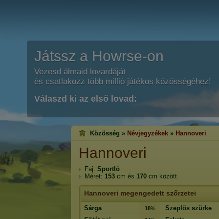
Játssz a Howrse-on
Vezesd álmaid lovardáját
és csatlakozz több millió játékos közösségéhez!
Válaszd ki az első lovad:
Közösség »
Névjegyzékek
»
Hannoveri
Hannoveri
Faj:
Sportló
Méret:
153
cm és
170
cm között
Hannoveri megengedett szőrzetei
Sárga
Szeplős szürke
18
%