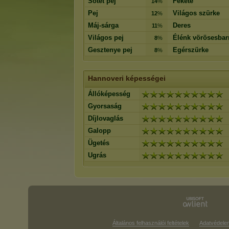
Sötét pej
Fekete
14
%
Pej
Világos szürke
12
%
Máj-sárga
Deres
11
%
Világos pej
Élénk vörösesbar
8
%
Gesztenye pej
Egérszürke
8
%
Hannoveri képességei
Állóképesség
Gyorsaság
Díjlovaglás
Galopp
Ügetés
Ugrás
Általános felhasználói feltételek
Adatvédele