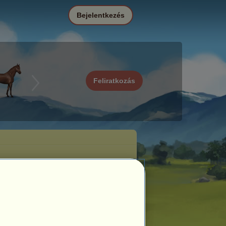
Bejelentkezés
Feliratkozás