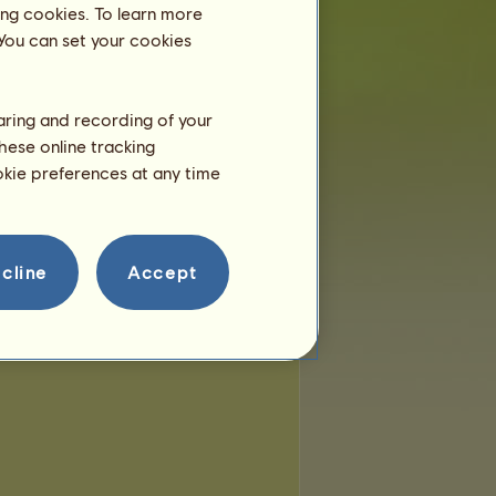
ing cookies. To learn more
 You can set your cookies
haring and recording of your
hese online tracking
ookie preferences at any time
cline
Accept