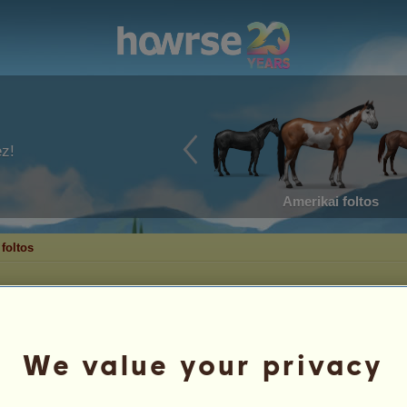
ez!
Amerikai foltos
foltos
We value your privacy
tei
Overo
3
%