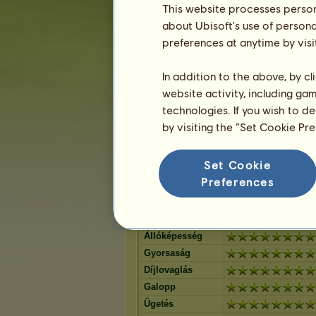
Sárga Tobiano
Egérszü
12
%
This website processes persona
Overo sárga tarka
Máj-sárg
8
%
about Ubisoft's use of persona
Máj-sárga Tobiano
Sárga T
8
%
preferences at anytime by visi
Gesztenye pej
Szeplős
8
%
Tobiano
Tobiano
Pej Overo
Deres O
In addition to the above, by c
7
%
Sötét pej Tobiano
Vörös-s
website activity, including ga
6
%
Tobiano fekete tarka
Palomin
technologies. If you wish to d
4
%
Deres Tobiano
Palomin
by visiting the “Set Cookie Pr
4
%
Sötét pej Overo
Máj-sárg
3
%
Sötét pej Tovero
Fekete T
3
%
Set Cookie
Pej Tovero
Palomin
3
%
Preferences
Amerikai foltos képességei
Állóképesség
Gyorsaság
Díjlovaglás
Galopp
Ügetés