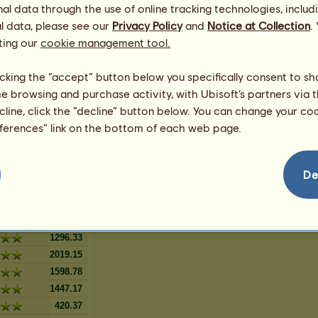
rke Tobiano
3
%
l data through the use of online tracking technologies, includ
a pej Overo
2
%
l data, please see our
Privacy Policy
and
Notice at Collection
.
overo
2
%
ting our
cookie management tool.
 szürke
2
%
vero
licking the “accept” button below you specifically consent to s
2
%
árga Overo
me browsing and purchase activity, with Ubisoft’s partners via t
2
%
o Tobiano
ecline, click the “decline” button below. You can change your c
1
%
o Overo
eferences” link on the bottom of each web page.
1
%
a Tovero
1
%
overo
1
%
De
o Tovero
1
%
1296.33
2019.15
1598.78
1447.17
420.37