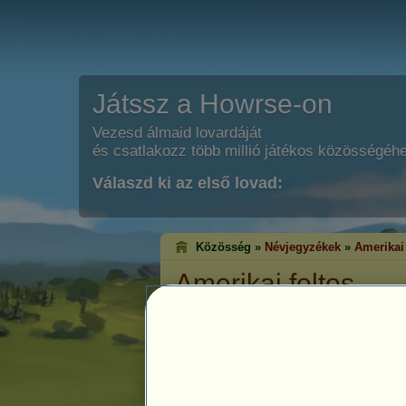
Játssz a Howrse-on
Vezesd álmaid lovardáját
és csatlakozz több millió játékos közösségéh
Válaszd ki az első lovad:
Közösség »
Névjegyzékek
»
Amerikai 
Amerikai foltos
Faj:
Sportló
Méret:
150
cm és
160
cm között
Amerikai foltos megengedett szőrze
Pej Tobiano
Fekete 
13
%