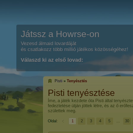
Játssz a Howrse-on
Vezesd álmaid lovardáját
és csatlakozz több millió játékos közösségéhez!
Válaszd ki az első lovad:
Pisti
»
Tenyésztés
Pisti tenyésztése
Íme, a játék kezdete óta
Pisti
által tenyészte
fedeztetése útján jöttek létre, és az ő erőf
születtek meg.
Oldal:
1
2
3
4
5
...
30