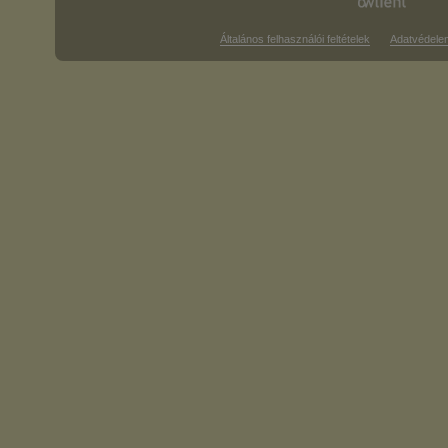
Általános felhasználói feltételek
Adatvédele