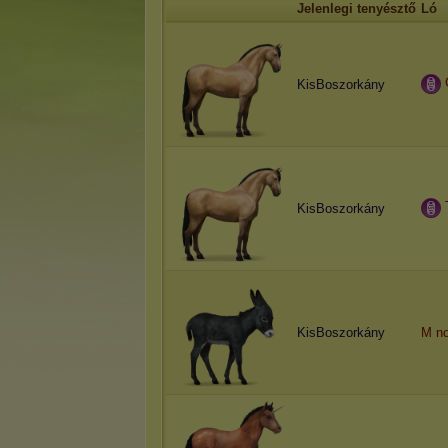
Jelenlegi tenyésztő
Ló
KisBoszorkány
KisBoszorkány
KisBoszorkány
M no