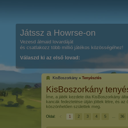
Játssz a Howrse-on
Vezesd álmaid lovardáját
és csatlakozz több millió játékos közösségéhez!
Válaszd ki az első lovad:
KisBoszorkány
»
Tenyésztés
KisBoszorkány tenyé
Íme, a játék kezdete óta
KisBoszorkány
álta
kancák fedeztetése útján jöttek létre, és az
köszönhetően születtek meg.
Oldal:
1
2
3
4
5
...
36