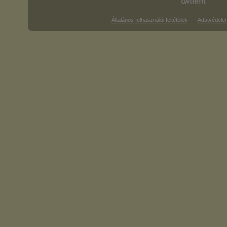
Általános felhasználói feltételek
Adatvédele