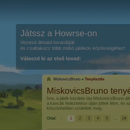
Játssz a Howrse-on
Vezesd álmaid lovardáját
és csatlakozz több millió játékos közösségéhez!
Válaszd ki az első lovad:
MiskovicsBruno
»
Tenyésztés
MiskovicsBruno teny
Íme, a játék kezdete óta
MiskovicsBruno
ált
a kancák fedeztetése útján jöttek létre, és 
köszönhetően születtek meg.
Oldal:
1
2
3
4
5
...
24