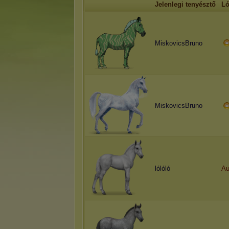
Jelenlegi tenyésztő
L
MiskovicsBruno
MiskovicsBruno
lólóló
Au