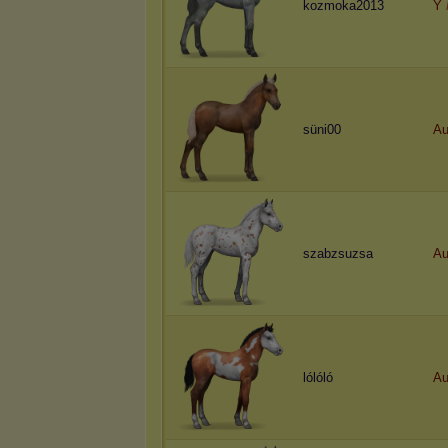
kozmoka2013
Y
süni00
Au
szabzsuzsa
Au
lólóló
Au