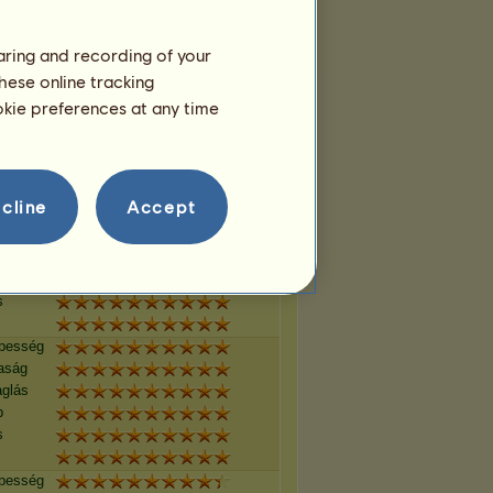
p
s
haring and recording of your
hese online tracking
épesség
aság
ookie preferences at any time
aglás
p
s
cline
Accept
épesség
aság
aglás
p
s
épesség
aság
aglás
p
s
épesség