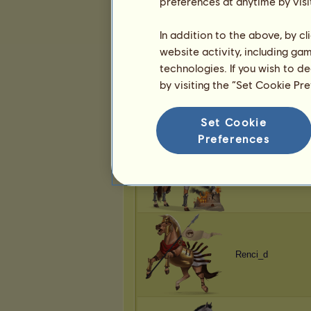
preferences at anytime by visi
Renci_d
In addition to the above, by c
website activity, including ga
technologies. If you wish to d
by visiting the “Set Cookie Pr
Renci_d
Set Cookie
Preferences
Renci_d
Renci_d