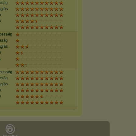
aság
aglás
p
s
épesség
aság
aglás
p
s
épesség
aság
aglás
p
s