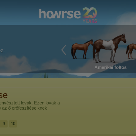
ez!
Amerikai foltos
se
tenyésztett lovak. Ezen lovak a
és az ő erőfeszítéseiknek
9
10