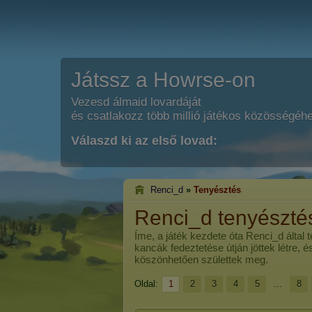
Játssz a Howrse-on
Vezesd álmaid lovardáját
és csatlakozz több millió játékos közösségéh
Válaszd ki az első lovad:
Renci_d
»
Tenyésztés
Renci_d tenyészté
Íme, a játék kezdete óta
Renci_d
által 
kancák fedeztetése útján jöttek létre, 
köszönhetően születtek meg.
Oldal:
1
2
3
4
5
...
8