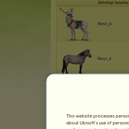
Jelenlegi tenyész
Renci_d
Renci_d
Renci_d
This website processes persona
about Ubisoft's use of persona