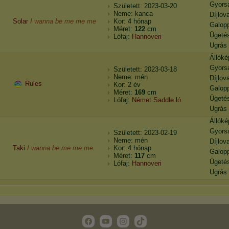
Gyors
Született: 2023-03-20
Neme: kanca
Díjlov
Solar
I wanna be me me me
Kor: 4 hónap
Galop
Méret:
122
cm
Ügeté
Lófaj:
Hannoveri
Ugrás
Állók
Gyors
Született: 2023-03-18
Neme: mén
Díjlov
Rules
Kor: 2 év
Galop
Méret:
169
cm
Ügeté
Lófaj:
Német Saddle ló
Ugrás
Állók
Gyors
Született: 2023-02-19
Neme: mén
Díjlov
Taki
I wanna be me me me
Kor: 4 hónap
Galop
Méret:
117
cm
Ügeté
Lófaj:
Hannoveri
Ugrás